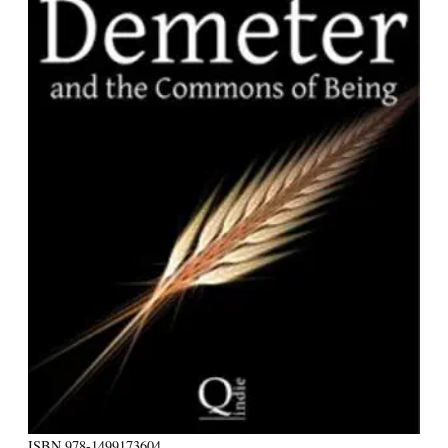
ISBN
978-1499173604