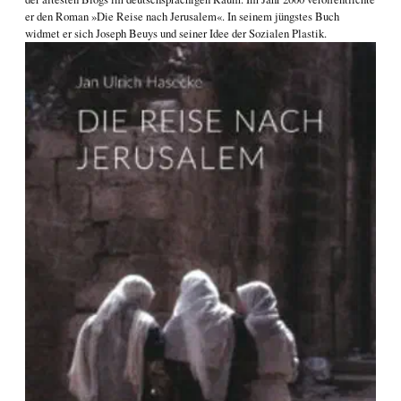
er den Roman
»Die Reise nach Jerusalem«
. In seinem jüngstes Buch
widmet er sich
Joseph Beuys und seiner Idee der Sozialen Plastik
.