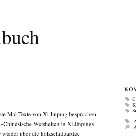
lbuch
Ko
C
K
S
rste Mal
Texte von Xi Jinping
besprochen.
A
 »Chinesische Weisheiten in Xi Jinpings
A
ieder über die holzschnittartige