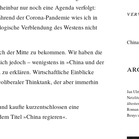
cheinbar nur noch eine Agenda verfolgt:
Ver
ährend der Corona-Pandemie wies ich in
ologische Verblendung des Westens nicht
China 
eich der Mitte zu bekommen. Wir haben die
sich jedoch – wenigstens in »China und der
Ar
 zu erklären. Wirtschaftliche Einblicke
neoliberaler Thinktank, der aber immerhin
Jan Ulr
Netzlit
älteste
nd kaufte kurzentschlossen eine
Roma
Beuys u
dem Titel »China regieren«.