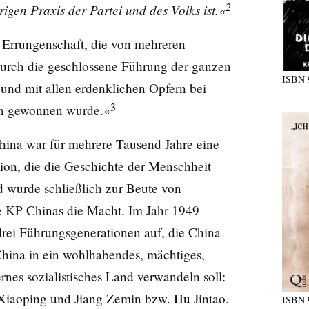
2
igen Praxis der Partei und des Volks ist.«
e Errungenschaft, die von mehreren
urch die geschlossene Führung der ganzen
ISBN
 und mit allen erdenklichen Opfern bei
3
en gewonnen wurde.«
 China war für mehrere Tausend Jahre eine
ation, die die Geschichte der Menschheit
nd wurde schließlich zur Beute von
 KP Chinas die Macht. Im Jahr 1949
drei Führungsgenerationen auf, die China
China in ein wohlhabendes, mächtiges,
rnes sozialistisches Land verwandeln soll:
aoping und Jiang Zemin bzw. Hu Jintao.
ISBN