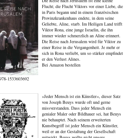
Die Reise nach Jerusalem ist eine kleine
Flucht; die Flucht Viktors vor einer Liebe, die
in Paris begann und in einem französischen
Provinzkrankenhaus endete, in dem seine
Geliebte, Aline, starb. Im Heiligen Land trifft
Viktor Rona, eine junge Israelin, die ihn
immer wieder schmerzlich an Aline erinnert.
Die Reise nach Jerusalem wird für Viktor zu
einer Reise in die Vergangenheit. Je mehr er
sich in Rona verliebt, um so stärker empfindet
er den Verlust Alines.
Bei Amazon bestellen
978-1533603692
»Jeder Mensch ist ein Künstler«, dieser Satz
von Joseph Beuys wurde oft und gerne
missverstanden. Dass jeder Mensch ein
genialer Maler oder Bildhauer sei, hat Beuys
nie behauptet. Nach seinem erweiterten
Kunstbegriff ist jeder Mensch ein Künstler,
weil er an der Gestaltung der Gesellschaft
mitwirkt. Beuys wollte nicht unsere