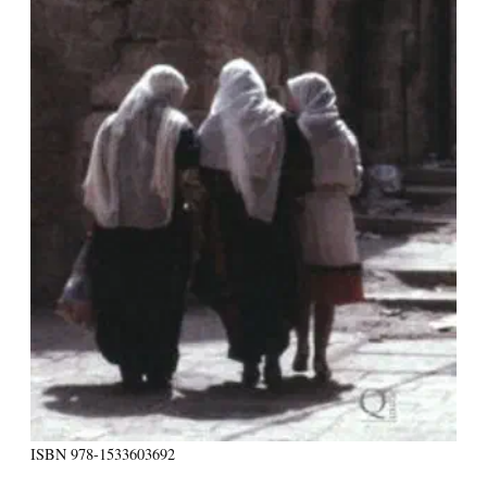
ISBN
978-1533603692