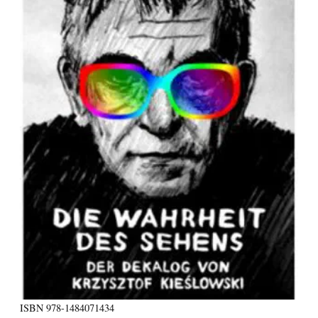
ISBN
978-1484071434