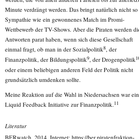
Minute verdrängt werden. Das bringt natürlich nicht so 
Sympathie wie ein gewonnenes Match im Promi-
Wettbewerb der TV-Shows. Aber die Piraten werden di
Antworten parat haben, wenn sich diese Gesellschaft
8
einmal fragt, ob man in der Sozialpolitik
, der
9
1
Finanzpolitik, der Bildungspolitik
, der Drogenpolitik
oder einem beliebigen anderen Feld der Politik nicht
grundsätzlich umdenken sollte.
Meine Reaktion auf die Wahl in Niedersachsen war ei
11
Liquid Feedback Initiative zur Finanzpolitik.
Literatur
BERwatch. 2014. Internet:
https://ber.piratenfraktion-