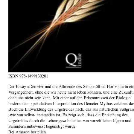
ISBN
978-1499130201
Der Essay »Demeter und die Allmende des Seins« öffnet Horizonte in ei
Vergangenheit, ohne die wir heute nicht leben könnten, und eine Zukunft,
ohne uns nicht sein kann. Mit einer auf den Erkenntnissen der Biologie
basierenden, spekulativen Interpretation des Demeter-Mythos zeichnet da
Buch die Entwicklung des Urgetreides nach, das aus natürlichen Süßgräs
›wie von selbst‹ entstanden ist. Es zeigt sich, dass die Entstehung des
Urgetreides durch die Lebensgewohnheiten von vorzeitlichen Jägern und
Sammlern unbewusst begünstigt wurde.
Bei Amazon bestellen