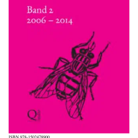
ISBN
978-1502478900