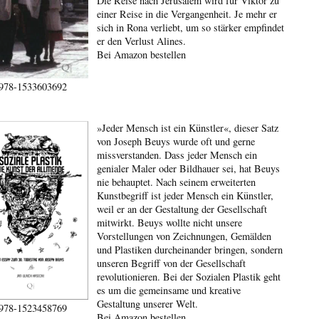
Die Reise nach Jerusalem wird für Viktor zu
einer Reise in die Vergangenheit. Je mehr er
sich in Rona verliebt, um so stärker empfindet
er den Verlust Alines.
Bei Amazon bestellen
978-1533603692
»Jeder Mensch ist ein Künstler«, dieser Satz
von Joseph Beuys wurde oft und gerne
missverstanden. Dass jeder Mensch ein
genialer Maler oder Bildhauer sei, hat Beuys
nie behauptet. Nach seinem erweiterten
Kunstbegriff ist jeder Mensch ein Künstler,
weil er an der Gestaltung der Gesellschaft
mitwirkt. Beuys wollte nicht unsere
Vorstellungen von Zeichnungen, Gemälden
und Plastiken durcheinander bringen, sondern
unseren Begriff von der Gesellschaft
revolutionieren. Bei der Sozialen Plastik geht
es um die gemeinsame und kreative
Gestaltung unserer Welt.
978-1523458769
Bei Amazon bestellen