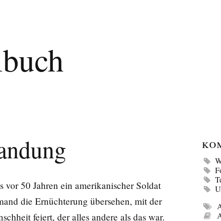
lbuch
landung
Ko
W
F
T
ss vor 50 Jahren ein amerikanischer Soldat
U
mand die Ernüchterung übersehen, mit der
A
A
chheit feiert, der alles andere als das war.