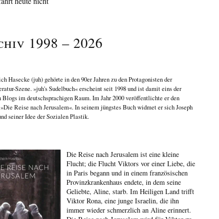
fährt heute nicht
chiv 1998 – 2026
ich Hasecke
(juh) gehörte in den 90er Jahren zu den Protagonisten der
eratur-Szene. »juh's Sudelbuch« erscheint seit 1998 und ist damit eins der
n Blogs im deutschsprachigen Raum. Im Jahr 2000 veröffentlichte er den
n
»Die Reise nach Jerusalem«
. In seinem jüngstes Buch widmet er sich
Joseph
nd seiner Idee der Sozialen Plastik
.
Die Reise nach Jerusalem ist eine kleine
Flucht; die Flucht Viktors vor einer Liebe, die
in Paris begann und in einem französischen
Provinzkrankenhaus endete, in dem seine
Geliebte, Aline, starb. Im Heiligen Land trifft
Viktor Rona, eine junge Israelin, die ihn
immer wieder schmerzlich an Aline erinnert.