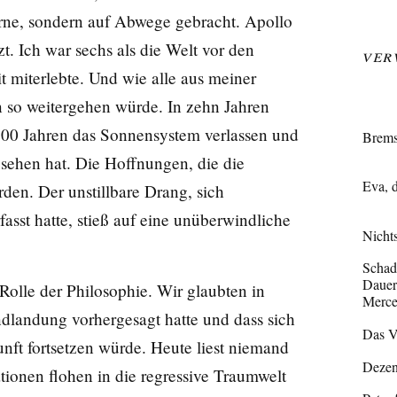
rne, sondern auf Abwege gebracht. Apollo
t. Ich war sechs als die Welt vor den
Ver
 miterlebte. Und wie alle aus meiner
n so weitergehen würde. In zehn Jahren
100 Jahren das Sonnensystem verlassen und
Brems
esehen hat. Die Hoffnungen, die die
Eva, 
den. Der unstillbare Drang, sich
fasst hatte, stieß auf eine unüberwindliche
Nicht
Schad
Dauerp
Rolle der Philosophie. Wir glaubten in
Merce
ndlandung vorhergesagt hatte und dass sich
Das V
unft fortsetzen würde. Heute liest niemand
Dezent
ionen flohen in die regressive Traumwelt