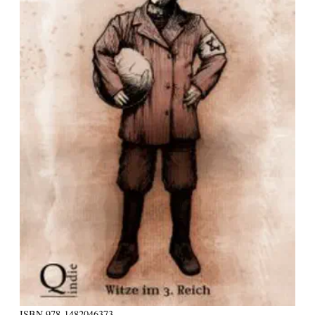
ISBN
978-1482046373