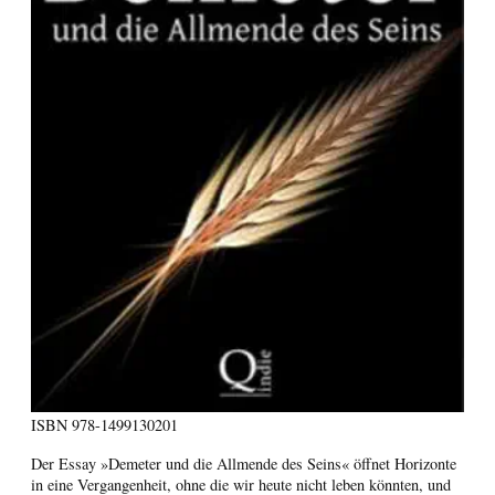
ISBN
978-1499130201
Der Essay »Demeter und die Allmende des Seins« öffnet Horizonte
in eine Vergangenheit, ohne die wir heute nicht leben könnten, und