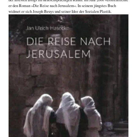
er den Roman
»Die Reise nach Jerusalem«
. In seinem jüngstes Buch
widmet er sich
Joseph Beuys und seiner Idee der Sozialen Plastik
.