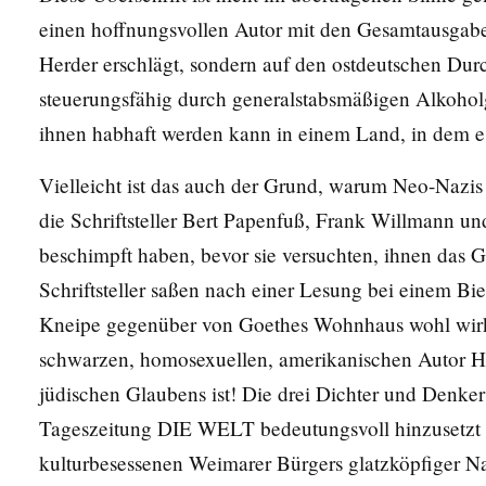
einen hoffnungsvollen Autor mit den Gesamtausgabe
Herder erschlägt, sondern auf den ostdeutschen Durc
steuerungsfähig durch generalstabsmäßigen Alkoholgenu
ihnen habhaft werden kann in einem Land, in dem es 
Vielleicht ist das auch der Grund, warum Neo-Nazi
die Schriftsteller Bert Papenfuß, Frank Willmann u
beschimpft haben, bevor sie versuchten, ihnen das G
Schriftsteller saßen nach einer Lesung bei einem Bi
Kneipe gegenüber von Goethes Wohnhaus wohl wirkli
schwarzen, homosexuellen, amerikanischen Autor Ha
jüdischen Glaubens ist! Die drei Dichter und Denker d
Tageszeitung DIE WELT bedeutungsvoll hinzusetzt –
kulturbesessenen Weimarer Bürgers glatzköpfiger Nat