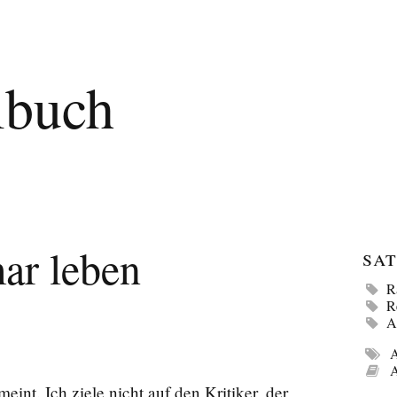
lbuch
mar leben
Sat
R
R
A
A
A
eint. Ich ziele nicht auf den Kritiker, der