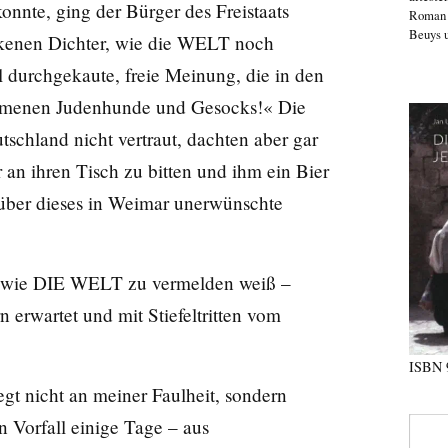
nnte, ging der Bürger des Freistaats
Roma
Beuys u
nkenen Dichter, wie die WELT noch
l durchgekaute, freie Meinung, die in den
mmenen Judenhunde und Gesocks!« Die
schland nicht vertraut, dachten aber gar
 an ihren Tisch zu bitten und ihm ein Bier
r über dieses in Weimar unerwünschte
en, wie DIE WELT zu vermelden weiß –
 erwartet und mit Stiefeltritten vom
ISBN
egt nicht an meiner Faulheit, sondern
n Vorfall einige Tage – aus