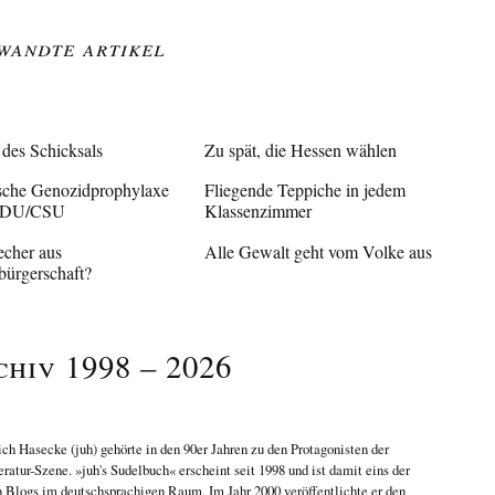
wandte Artikel
 des Schicksals
Zu spät, die Hessen wählen
sche Genozidprophylaxe
Fliegende Teppiche in jedem
CDU/CSU
Klassenzimmer
echer aus
Alle Gewalt geht vom Volke aus
bürgerschaft?
chiv 1998 – 2026
ich Hasecke
(juh) gehörte in den 90er Jahren zu den Protagonisten der
eratur-Szene. »juh's Sudelbuch« erscheint seit 1998 und ist damit eins der
n Blogs im deutschsprachigen Raum. Im Jahr 2000 veröffentlichte er den