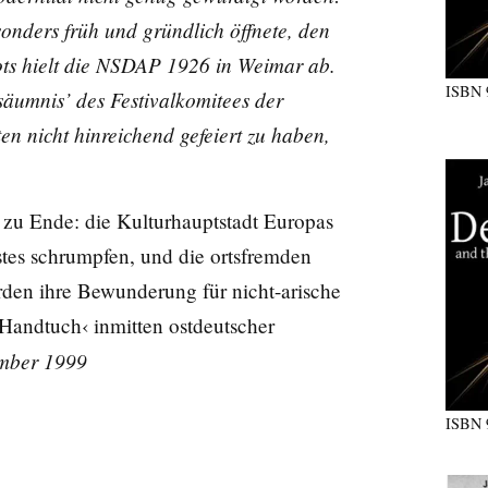
esonders früh und gründlich öffnete, den
ots hielt die NSDAP 1926 in Weimar ab.
ISBN
säumnis’ des Festivalkomitees der
en nicht hinreichend gefeiert zu haben,
 zu Ende: die Kulturhauptstadt Europas
tes schrumpfen, und die ortsfremden
rden ihre Bewunderung für nicht-arische
 Handtuch‹ inmitten ostdeutscher
ember 1999
ISBN