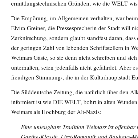
ermittlungstechnischen Gründen, wie die WELT wiss
Die Empörung, im Allgemeinen verhalten, war beim S
Elvira Greiner, die Pressesprecherin der Stadt will n
Zerknirschung, sondern glaubt standfest daran, dass d
der geringen Zahl von lebenden Schriftstellern in W
Weimars Gäste, so sie denn nicht schreiben und sic
unterhalten, seien jedenfalls nicht gefährdet. Aber e
freudigen Stimmung‹, die in der Kulturhauptstadt Eu
Die Süddeutsche Zeitung, die natürlich über den Alko
informiert ist wie DIE WELT, bohrt in alten Wunden 
Weimars als Hochburg der Alt-Nazis:
Eine unleugbare Tradition Weimars ist offenbar 
Goethe-Klassik, Liszt-Romantik und Bauhaus-Mo