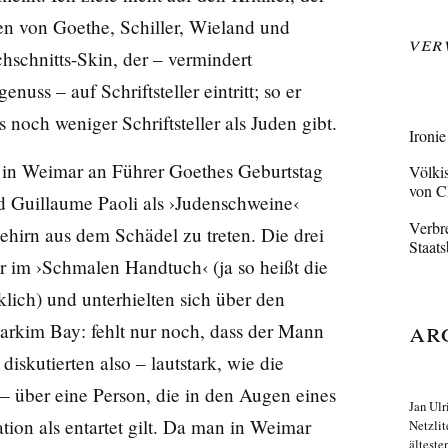
n von Goethe, Schiller, Wieland und
Ver
hschnitts-Skin, der – vermindert
ss – auf Schriftsteller eintritt; so er
noch weniger Schriftsteller als Juden gibt.
Ironie
s in Weimar an Führer Goethes Geburtstag
Völki
von 
nd Guillaume Paoli als ›Judenschweine‹
Verbr
ehirn aus dem Schädel zu treten. Die drei
Staats
er im ›Schmalen Handtuch‹ (ja so heißt die
ch) und unterhielten sich über den
Ar
rkim Bay: fehlt nur noch, dass der Mann
iskutierten also – lautstark, wie die
 über eine Person, die in den Augen eines
Jan Ulr
ion als entartet gilt. Da man in Weimar
Netzlit
älteste