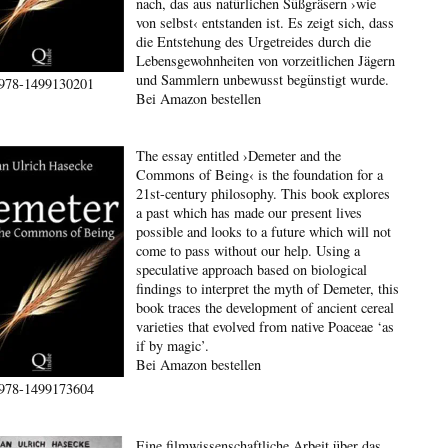
nach, das aus natürlichen Süßgräsern ›wie
von selbst‹ entstanden ist. Es zeigt sich, dass
die Entstehung des Urgetreides durch die
Lebensgewohnheiten von vorzeitlichen Jägern
und Sammlern unbewusst begünstigt wurde.
978-1499130201
Bei Amazon bestellen
The essay entitled ›Demeter and the
Commons of Being‹ is the foundation for a
21st-century philosophy. This book explores
a past which has made our present lives
possible and looks to a future which will not
come to pass without our help. Using a
speculative approach based on biological
findings to interpret the myth of Demeter, this
book traces the development of ancient cereal
varieties that evolved from native Poaceae ‘as
if by magic’.
Bei Amazon bestellen
978-1499173604
Eine filmwissenschaftliche Arbeit über das