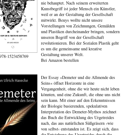
nie behauptet. Nach seinem erweiterten
Kunstbegriff ist jeder Mensch ein Künstler,
weil er an der Gestaltung der Gesellschaft
mitwirkt. Beuys wollte nicht unsere
Vorstellungen von Zeichnungen, Gemälden
und Plastiken durcheinander bringen, sondern
unseren Begriff von der Gesellschaft
revolutionieren. Bei der Sozialen Plastik geht
es um die gemeinsame und kreative
Gestaltung unserer Welt.
978-1523458769
Bei Amazon bestellen
Der Essay »Demeter und die Allmende des
Seins« öffnet Horizonte in eine
Vergangenheit, ohne die wir heute nicht leben
könnten, und eine Zukunft, die ohne uns nicht
sein kann. Mit einer auf den Erkenntnissen
der Biologie basierenden, spekulativen
Interpretation des Demeter-Mythos zeichnet
das Buch die Entwicklung des Urgetreides
nach, das aus natürlichen Süßgräsern ›wie
von selbst‹ entstanden ist. Es zeigt sich, dass
die Entstehung des Urgetreides durch die