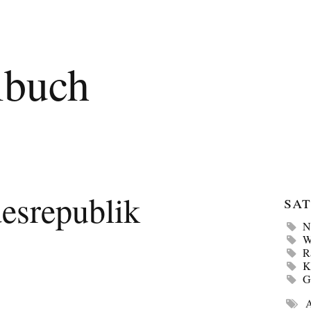
lbuch
esrepublik
Sat
N
W
R
K
G
A