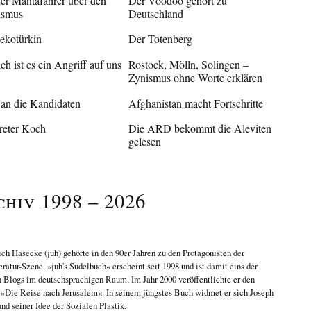
der Mantafahrer über den
Der Voodoo gehört zu
ismus
Deutschland
ekotürkin
Der Totenberg
ich ist es ein Angriff auf uns
Rostock, Mölln, Solingen –
Zynismus ohne Worte erklären
 an die Kandidaten
Afghanistan macht Fortschritte
reter Koch
Die ARD bekommt die Aleviten
gelesen
chiv 1998 – 2026
ich Hasecke
(juh) gehörte in den 90er Jahren zu den Protagonisten der
eratur-Szene. »juh's Sudelbuch« erscheint seit 1998 und ist damit eins der
n Blogs im deutschsprachigen Raum. Im Jahr 2000 veröffentlichte er den
n
»Die Reise nach Jerusalem«
. In seinem jüngstes Buch widmet er sich
Joseph
nd seiner Idee der Sozialen Plastik
.