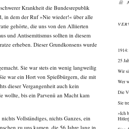
A
r schwerer Krankheit die Bundesrepublik
 in dem der Ruf »Nie wieder!« über alle
Ver
ie gehörte, die uns von den Alliierten
us und Antisemitismus sollten in diesem
Fratze erheben. Dieser Grundkonsens wurde
1914:
25 Ja
emacht. Sie war stets ein wenig langweilig
Wir si
. Sie war ein Hort von Spießbürgern, die mit
Wer w
chts dieser Vergangenheit auch kein
Die V
le wollte, bis ein Parvenü an Macht kam
Sie tr
»Ich 
 nichts Vollständiges, nichts Ganzes, ein
Hitler
nschen zu uns kamen, die 56 Jahre lang in