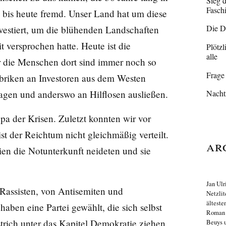
Sieg 
Fasch
e bis heute fremd. Unser Land hat um diese
Die D
estiert, um die blühenden Landschaften
t versprochen hatte. Heute ist die
Plötzl
alle
r die Menschen dort sind immer noch so
Frage
Fabriken an Investoren aus dem Westen
hagen und anderswo an Hilflosen ausließen.
Nacht
pa der Krisen. Zuletzt konnten wir vor
st der Reichtum nicht gleichmäßig verteilt.
Ar
ien die Notunterkunft neideten und sie
Jan Ulr
 Rassisten, von Antisemiten und
Netzlit
älteste
aben eine Partei gewählt, die sich selbst
Roma
strich unter das Kapitel Demokratie ziehen
Beuys u