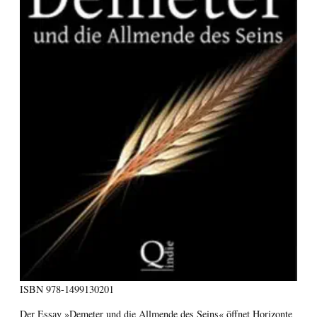
ISBN
978-1499130201
Der Essay »Demeter und die Allmende des Seins« öffnet Horizonte