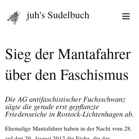
juh's Sudelbuch
Menü 
Sieg der Mantafahrer
über den Faschismus
Die AG antifaschistischer Fuchsschwanz
sägte die gerade erst gepflanzte
Friedenseiche in Rostock-Lichtenhagen ab.
Ehemalige Mantafahrer haben in der Nacht vom 28.
auf den 29. August 2012 die Eiche, die der