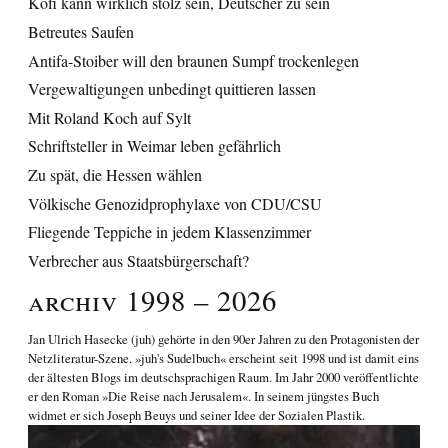
Kofi kann wirklich stolz sein, Deutscher zu sein
Betreutes Saufen
Antifa-Stoiber will den braunen Sumpf trockenlegen
Vergewaltigungen unbedingt quittieren lassen
Mit Roland Koch auf Sylt
Schriftsteller in Weimar leben gefährlich
Zu spät, die Hessen wählen
Völkische Genozidprophylaxe von CDU/CSU
Fliegende Teppiche in jedem Klassenzimmer
Verbrecher aus Staatsbürgerschaft?
Archiv 1998 – 2026
Jan Ulrich Hasecke
(juh) gehörte in den 90er Jahren zu den Protagonisten der
Netzliteratur-Szene. »juh's Sudelbuch« erscheint seit 1998 und ist damit eins
der ältesten Blogs im deutschsprachigen Raum. Im Jahr 2000 veröffentlichte
er den Roman
»Die Reise nach Jerusalem«
. In seinem jüngstes Buch
widmet er sich
Joseph Beuys und seiner Idee der Sozialen Plastik
.