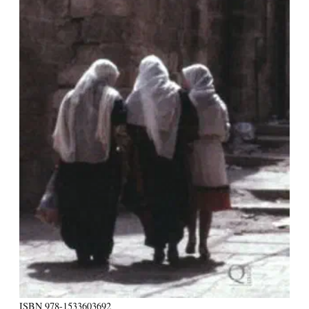
ISBN
978-1533603692