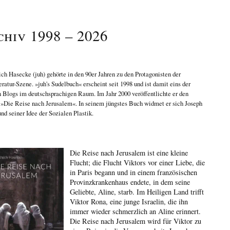
chiv 1998 – 2026
ich Hasecke
(juh) gehörte in den 90er Jahren zu den Protagonisten der
eratur-Szene. »juh's Sudelbuch« erscheint seit 1998 und ist damit eins der
n Blogs im deutschsprachigen Raum. Im Jahr 2000 veröffentlichte er den
n
»Die Reise nach Jerusalem«
. In seinem jüngstes Buch widmet er sich
Joseph
nd seiner Idee der Sozialen Plastik
.
Die Reise nach Jerusalem ist eine kleine
Flucht; die Flucht Viktors vor einer Liebe, die
in Paris begann und in einem französischen
Provinzkrankenhaus endete, in dem seine
Geliebte, Aline, starb. Im Heiligen Land trifft
Viktor Rona, eine junge Israelin, die ihn
immer wieder schmerzlich an Aline erinnert.
Die Reise nach Jerusalem wird für Viktor zu