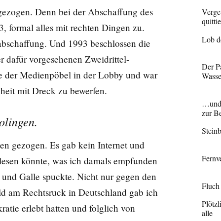
gezogen. Denn bei der Abschaffung des
Verge
quitti
, formal alles mit rechten Dingen zu.
Lob d
tabschaffung. Und 1993 beschlossen die
er dafür vorgesehenen Zweidrittel-
Der Pa
e der Medienpöbel in der Lobby und war
Wasse
iheit mit Dreck zu bewerfen.
…und 
zur B
olingen.
Stein
en gezogen. Es gab kein Internet und
Fernv
hlesen könnte, was ich damals empfunden
t und Galle spuckte. Nicht nur gegen den
Fluch 
ld am Rechtsruck in Deutschland gab ich
Plötzl
atie erlebt hatten und folglich von
alle