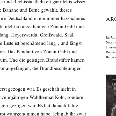
und Rechtsstaatlichkeit gar nichts wissen
ie Banane und Birne gewählt, dieses
Ar
hre Deutschland in ein immer hässlicheres
ie nicht so aussahen wie Zonen-Gabi und
ng. Hoyerswerda, Greifswald, Saal,
Jan Ulr
1
e Liste ist beschämend lang
, und längst
Netzlit
älteste
ffen. Das Pendant von Zonen-Gabi und
Roma
Beuys u
um. Und die geistigen Brandstifter kamen
vor angefangen, die Brandbeschleuniger
 erst gezogen war. Es geschah nicht in
er zehnjährigen Wahlheimat Köln, sondern
ngen gezogen war. Es hat danach Jahre
erhaupt wahrgenommen habe. Ich gab ihr zwar