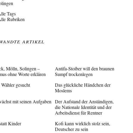
olingen
lle Tags
lle Rubriken
wandte Artikel
ck, Mölln, Solingen –
Antifa-Stoiber will den braunen
mus ohne Worte erklären
Sumpf trockenlegen
e Wähler gesucht
Das glückliche Händchen der
Moslems
ächst mit seinen Aufgaben
Der Aufstand der Anständigen,
die Nationale Identität und der
Arbeitsdienst für Rentner
statt Kinder
Kofi kann wirklich stolz sein,
Deutscher zu sein