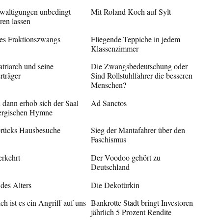
waltigungen unbedingt
Mit Roland Koch auf Sylt
eren lassen
es Fraktionszwangs
Fliegende Teppiche in jedem
Klassenzimmer
triarch und seine
Die Zwangsbedeutschung oder
rträger
Sind Rollstuhlfahrer die besseren
Menschen?
dann erhob sich der Saal
Ad Sanctos
ergischen Hymne
brücks Hausbesuche
Sieg der Mantafahrer über den
Faschismus
erkehrt
Der Voodoo gehört zu
Deutschland
des Alters
Die Dekotürkin
ich ist es ein Angriff auf uns
Bankrotte Stadt bringt Investoren
jährlich 5 Prozent Rendite