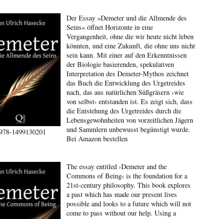
Der Essay »Demeter und die Allmende des
Seins« öffnet Horizonte in eine
Vergangenheit, ohne die wir heute nicht leben
könnten, und eine Zukunft, die ohne uns nicht
sein kann. Mit einer auf den Erkenntnissen
der Biologie basierenden, spekulativen
Interpretation des Demeter-Mythos zeichnet
das Buch die Entwicklung des Urgetreides
nach, das aus natürlichen Süßgräsern ›wie
von selbst‹ entstanden ist. Es zeigt sich, dass
die Entstehung des Urgetreides durch die
Lebensgewohnheiten von vorzeitlichen Jägern
und Sammlern unbewusst begünstigt wurde.
978-1499130201
Bei Amazon bestellen
The essay entitled ›Demeter and the
Commons of Being‹ is the foundation for a
21st-century philosophy. This book explores
a past which has made our present lives
possible and looks to a future which will not
come to pass without our help. Using a