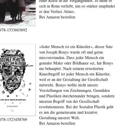
einer Reise in die Vergangenheit. Je mehr er
sich in Rona verliebt, um so stärker empfindet
er den Verlust Alines.
Bei Amazon bestellen
978-1533603692
»Jeder Mensch ist ein Künstler«, dieser Satz
von Joseph Beuys wurde oft und gerne
missverstanden. Dass jeder Mensch ein
genialer Maler oder Bildhauer sei, hat Beuys
nie behauptet. Nach seinem erweiterten
Kunstbegriff ist jeder Mensch ein Künstler,
weil er an der Gestaltung der Gesellschaft
mitwirkt. Beuys wollte nicht unsere
Vorstellungen von Zeichnungen, Gemälden
und Plastiken durcheinander bringen, sondern
unseren Begriff von der Gesellschaft
revolutionieren. Bei der Sozialen Plastik geht
es um die gemeinsame und kreative
Gestaltung unserer Welt.
978-1523458769
Bei Amazon bestellen