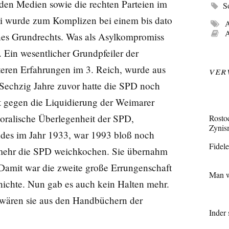
 den Medien sowie die rechten Parteien im
S
ei wurde zum Komplizen bei einem bis dato
A
A
nes Grundrechts. Was als Asylkompromiss
. Ein wesentlicher Grundpfeiler der
Ver
teren Erfahrungen im 3. Reich, wurde aus
Sechzig Jahre zuvor hatte die SPD noch
 gegen die Liquidierung der Weimarer
oralische Überlegenheit der SPD,
Rosto
Zynis
des im Jahr 1933, war 1993 bloß noch
Fidel
 mehr die SPD weichkochen. Sie übernahm
 Damit war die zweite große Errungenschaft
Man w
ichte. Nun gab es auch kein Halten mehr.
s wären sie aus den Handbüchern der
Inder 