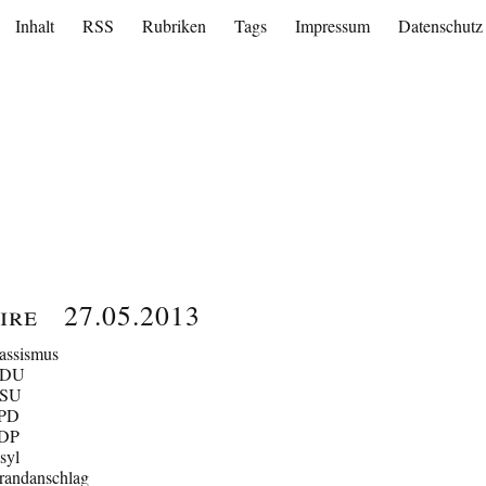
Inhalt
RSS
Rubriken
Tags
Impressum
Datenschutz
ire
27.05.2013
assismus
CDU
SU
PD
DP
syl
randanschlag