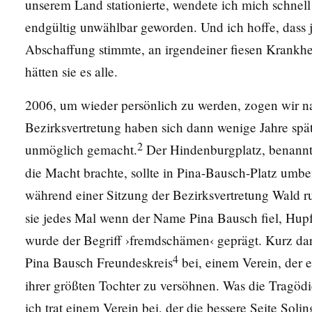
unserem Land stationierte, wendete ich mich schnell 
endgültig unwählbar geworden. Und ich hoffe, dass 
Abschaffung stimmte, an irgendeiner fiesen Krankhe
hätten sie es alle.
2006, um wieder persönlich zu werden, zogen wir na
Bezirksvertretung haben sich dann wenige Jahre spät
2
unmöglich gemacht.
Der Hindenburgplatz, benannt 
die Macht brachte, sollte in Pina-Bausch-Platz um
während einer Sitzung der Bezirksvertretung Wald 
sie jedes Mal wenn der Name Pina Bausch fiel, Hup
wurde der Begriff ›fremdschämen‹ geprägt. Kurz dar
4
Pina Bausch Freundeskreis
bei, einem Verein, der e
ihrer größten Tochter zu versöhnen. Was die Tragödi
ich trat einem Verein bei, der die bessere Seite Soli