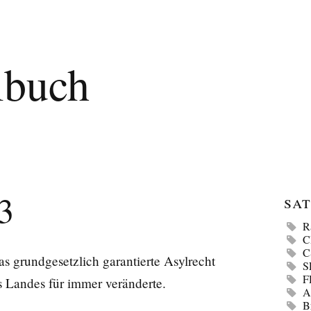
lbuch
3
Sat
R
C
grundgesetzlich garantierte Asylrecht
S
F
s Landes für immer veränderte.
A
B