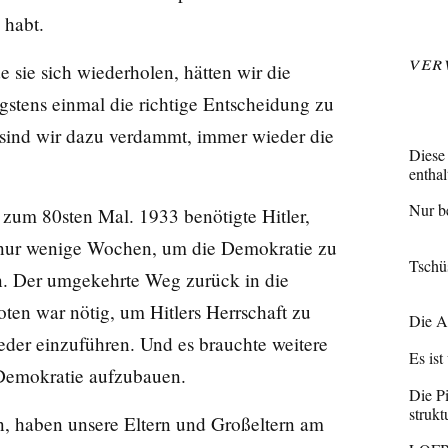
 habt.
Ver
 sie sich wiederholen, hätten wir die
gstens einmal die richtige Entscheidung zu
b sind wir dazu verdammt, immer wieder die
Diese
entha
Nur b
s zum 80sten Mal. 1933 benötigte Hitler,
, nur wenige Wochen, um die Demokratie zu
Tschü
en. Der umgekehrte Weg zurück in die
en war nötig, um Hitlers Herrschaft zu
Die A
der einzuführen. Und es brauchte weitere
Es ist
 Demokratie aufzubauen.
Die Pi
struk
en, haben unsere Eltern und Großeltern am