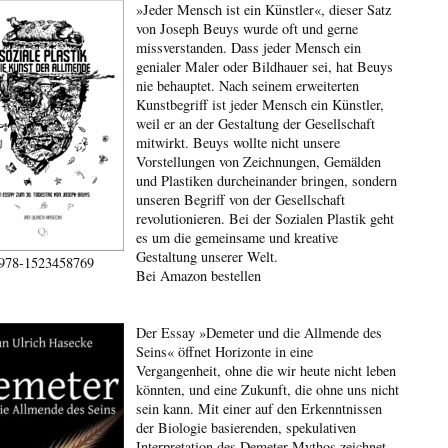
»Jeder Mensch ist ein Künstler«, dieser Satz
von Joseph Beuys wurde oft und gerne
missverstanden. Dass jeder Mensch ein
genialer Maler oder Bildhauer sei, hat Beuys
nie behauptet. Nach seinem erweiterten
Kunstbegriff ist jeder Mensch ein Künstler,
weil er an der Gestaltung der Gesellschaft
mitwirkt. Beuys wollte nicht unsere
Vorstellungen von Zeichnungen, Gemälden
und Plastiken durcheinander bringen, sondern
unseren Begriff von der Gesellschaft
revolutionieren. Bei der Sozialen Plastik geht
es um die gemeinsame und kreative
Gestaltung unserer Welt.
978-1523458769
Bei Amazon bestellen
Der Essay »Demeter und die Allmende des
Seins« öffnet Horizonte in eine
Vergangenheit, ohne die wir heute nicht leben
könnten, und eine Zukunft, die ohne uns nicht
sein kann. Mit einer auf den Erkenntnissen
der Biologie basierenden, spekulativen
Interpretation des Demeter-Mythos zeichnet