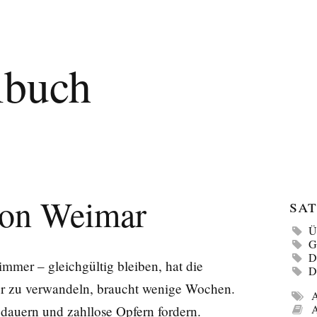
lbuch
von Weimar
Sat
Ü
G
D
mmer – gleichgültig bleiben, hat die
D
ur zu verwandeln, braucht wenige Wochen.
A
A
dauern und zahllose Opfern fordern.