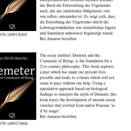
das Buch die Entwicklung des Urgetreides
nach, das aus natürlichen Süßgräsern ›wie
von selbst‹ entstanden ist. Es zeigt sich, dass
die Entstehung des Urgetreides durch die
Lebensgewohnheiten von vorzeitlichen Jägern
und Sammlern unbewusst begünstigt wurde.
978-1499130201
Bei Amazon bestellen
The essay entitled ›Demeter and the
Commons of Being‹ is the foundation for a
21st-century philosophy. This book explores
a past which has made our present lives
possible and looks to a future which will not
come to pass without our help. Using a
speculative approach based on biological
findings to interpret the myth of Demeter, this
book traces the development of ancient cereal
varieties that evolved from native Poaceae ‘as
if by magic’.
Bei Amazon bestellen
978-1499173604