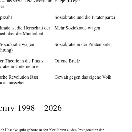
– das soziale Netzwerk für
El eje! El eje!
ker
pszahl
Soziokratie und die Piratenpartei
atie ist die Herrschaft der
Mehr Soziokratie wagen!
eit über die Minderheit
Soziokratie wagen!
Soziokratie in der Piratenpartei
ührung)
r Theorie in die Praxis:
Offene Briefe
kratie in Unternehmen
che Revolution lässt
Gewalt gegen das eigene Volk
a alt aussehen
chiv 1998 – 2026
ich Hasecke
(juh) gehörte in den 90er Jahren zu den Protagonisten der