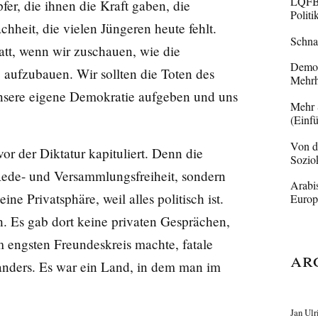
LQFB 
er, die ihnen die Kraft gaben, die
Politi
hheit, die vielen Jüngeren heute fehlt.
Schna
tt, wenn wir zuschauen, wie die
Demokr
aufzubauen. Wir sollten die Toten des
Mehrh
 unsere eigene Demokratie aufgeben und uns
Mehr 
(Einf
Von de
vor der Diktatur kapituliert. Denn die
Sozio
 Rede- und Versammlungsfreiheit, sondern
Arabis
ine Privatsphäre, weil alles politisch ist.
Europ
. Es gab dort keine privaten Gesprächen,
m engsten Freundeskreis machte, fatale
Ar
anders. Es war ein Land, in dem man im
Jan Ulr