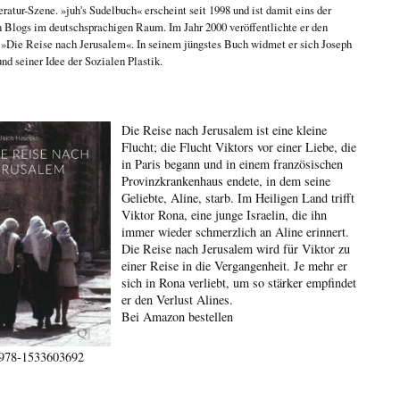
eratur-Szene. »juh's Sudelbuch« erscheint seit 1998 und ist damit eins der
n Blogs im deutschsprachigen Raum. Im Jahr 2000 veröffentlichte er den
n
»Die Reise nach Jerusalem«
. In seinem jüngstes Buch widmet er sich
Joseph
nd seiner Idee der Sozialen Plastik
.
Die Reise nach Jerusalem ist eine kleine
Flucht; die Flucht Viktors vor einer Liebe, die
in Paris begann und in einem französischen
Provinzkrankenhaus endete, in dem seine
Geliebte, Aline, starb. Im Heiligen Land trifft
Viktor Rona, eine junge Israelin, die ihn
immer wieder schmerzlich an Aline erinnert.
Die Reise nach Jerusalem wird für Viktor zu
einer Reise in die Vergangenheit. Je mehr er
sich in Rona verliebt, um so stärker empfindet
er den Verlust Alines.
Bei Amazon bestellen
978-1533603692