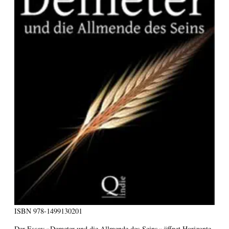
ISBN
978-1499130201
Der Essay »Demeter und die Allmende des Seins« öffnet Horizonte