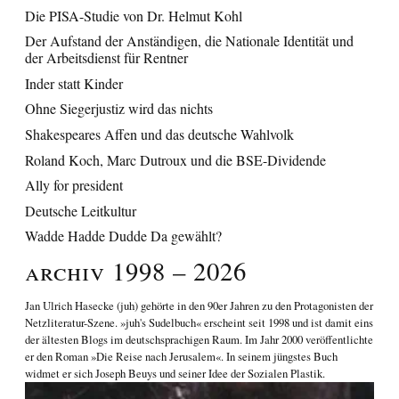
Die PISA-Studie von Dr. Helmut Kohl
Der Aufstand der Anständigen, die Nationale Identität und
der Arbeitsdienst für Rentner
Inder statt Kinder
Ohne Siegerjustiz wird das nichts
Shakespeares Affen und das deutsche Wahlvolk
Roland Koch, Marc Dutroux und die BSE-Dividende
Ally for president
Deutsche Leitkultur
Wadde Hadde Dudde Da gewählt?
Archiv 1998 – 2026
Jan Ulrich Hasecke
(juh) gehörte in den 90er Jahren zu den Protagonisten der
Netzliteratur-Szene. »juh's Sudelbuch« erscheint seit 1998 und ist damit eins
der ältesten Blogs im deutschsprachigen Raum. Im Jahr 2000 veröffentlichte
er den Roman
»Die Reise nach Jerusalem«
. In seinem jüngstes Buch
widmet er sich
Joseph Beuys und seiner Idee der Sozialen Plastik
.