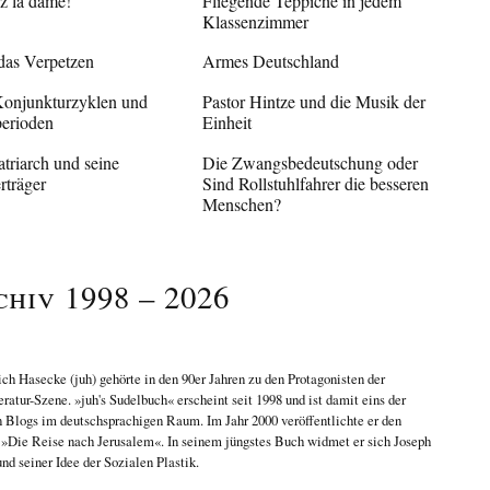
z la dame!
Fliegende Teppiche in jedem
Klassenzimmer
das Verpetzen
Armes Deutschland
onjunkturzyklen und
Pastor Hintze und die Musik der
erioden
Einheit
triarch und seine
Die Zwangsbedeutschung oder
rträger
Sind Rollstuhlfahrer die besseren
Menschen?
chiv 1998 – 2026
ich Hasecke
(juh) gehörte in den 90er Jahren zu den Protagonisten der
eratur-Szene. »juh's Sudelbuch« erscheint seit 1998 und ist damit eins der
n Blogs im deutschsprachigen Raum. Im Jahr 2000 veröffentlichte er den
n
»Die Reise nach Jerusalem«
. In seinem jüngstes Buch widmet er sich
Joseph
nd seiner Idee der Sozialen Plastik
.