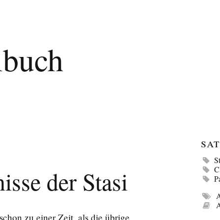
lbuch
Sat
S
sse der Stasi
P
A
A
chon zu einer Zeit, als die übrige