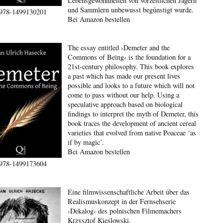
Lebensgewohnheiten von vorzeitlichen Jägern
und Sammlern unbewusst begünstigt wurde.
978-1499130201
Bei Amazon bestellen
The essay entitled ›Demeter and the
Commons of Being‹ is the foundation for a
21st-century philosophy. This book explores
a past which has made our present lives
possible and looks to a future which will not
come to pass without our help. Using a
speculative approach based on biological
findings to interpret the myth of Demeter, this
book traces the development of ancient cereal
varieties that evolved from native Poaceae ‘as
if by magic’.
Bei Amazon bestellen
978-1499173604
Eine filmwissenschaftliche Arbeit über das
Realismuskonzept in der Fernsehserie
›Dekalog‹ des polnischen Filmemachers
Krzysztof Kieślowski.