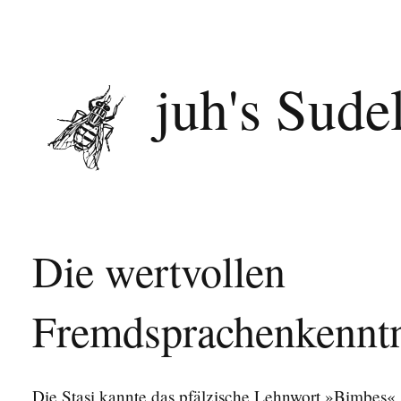
juh's Sude
Die wertvollen
Fremdsprachenkenntni
Die Stasi kannte das pfälzische Lehnwort »Bimbes« s