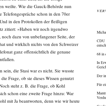
sen weilte. Wie die Gauck-Behörde nun
Ver
te Telefongespräche schon in den 70er
nd in den Protokollen der fleißigen
tz zitiert: »Haben wir noch irgendwo
Micha
h, noch dazu von unbefangener Seite, der
CDU a
hat und wirklich nichts von den Schweizer
entsc
lefonat ganz offensichtlich die genaue
68 in
tfallen.
In Er
Geric
ein, die Stasi war es nicht. Sie wusste
Der i
 die Frage, ob sie dieses Wissen genutzt
Für e
Noch steht z. B. die Frage, ob Kohl
sich schon eine zweite Frage hinzu: War
Mantr
Verdu
ohl mit Ja beantworten, denn wie wir heute