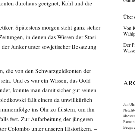
Garde
nten durchaus geeignet, Kohl und die
Über 
tiker. Spätestens morgen steht ganz sicher
Von K
Wahlp
Zeitungen, in denen das Wissen der Stasi
Der Pa
der Junker unter sowjetischer Besatzung
Wasse
en, die von den Schwarzgeldkonten der
Ar
sein. Und es war ein Wissen, das Gold
endet, konnte man damit sicher gut seinen
lodkowski fällt einem da unwillkürlich
Jan Ulr
ummernfolge ins Ohr zu flüstern, um ihn
Netzlit
älteste
alls fest. Zur Aufarbeitung der jüngeren
Roma
Beuys u
tor Colombo unter unseren Historikern. –