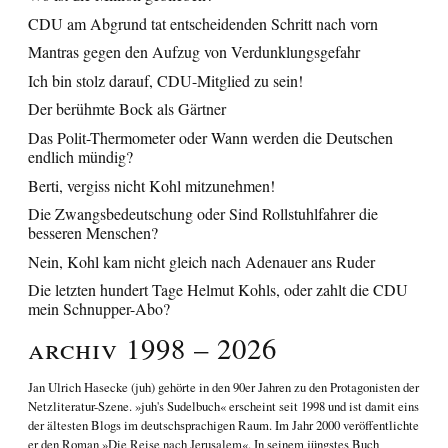
CDU am Abgrund tat entscheidenden Schritt nach vorn
Mantras gegen den Aufzug von Verdunklungsgefahr
Ich bin stolz darauf, CDU-Mitglied zu sein!
Der berühmte Bock als Gärtner
Das Polit-Thermometer oder Wann werden die Deutschen
endlich mündig?
Berti, vergiss nicht Kohl mitzunehmen!
Die Zwangsbedeutschung oder Sind Rollstuhlfahrer die
besseren Menschen?
Nein, Kohl kam nicht gleich nach Adenauer ans Ruder
Die letzten hundert Tage Helmut Kohls, oder zahlt die CDU
mein Schnupper-Abo?
Archiv 1998 – 2026
Jan Ulrich Hasecke
(juh) gehörte in den 90er Jahren zu den Protagonisten der
Netzliteratur-Szene. »juh's Sudelbuch« erscheint seit 1998 und ist damit eins
der ältesten Blogs im deutschsprachigen Raum. Im Jahr 2000 veröffentlichte
er den Roman
»Die Reise nach Jerusalem«
. In seinem jüngstes Buch