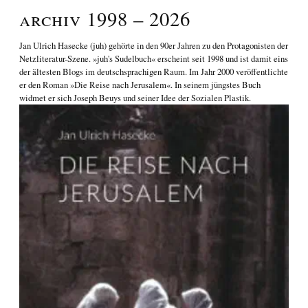
Archiv 1998 – 2026
Jan Ulrich Hasecke
(juh) gehörte in den 90er Jahren zu den Protagonisten der
Netzliteratur-Szene. »juh's Sudelbuch« erscheint seit 1998 und ist damit eins
der ältesten Blogs im deutschsprachigen Raum. Im Jahr 2000 veröffentlichte
er den Roman
»Die Reise nach Jerusalem«
. In seinem jüngstes Buch
widmet er sich
Joseph Beuys und seiner Idee der Sozialen Plastik
.