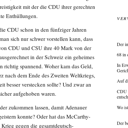
eistigkeit mit der die CDU ihrer gerechten
nte Enthüllungen.
Ver
die CDU schon in den fünfziger Jahren
man sich nur schwer vorstellen kann, dass
Der i
 von CDU und CSU ihre 40 Mark von der
68 in
sgerechnet in der Schweiz ein geheimes
In Er
un richtig spannend. Woher kam das Geld,
Geric
rz nach dem Ende des Zweiten Weltkriegs,
Auf d
it besser verstecken sollte? Und zwar an
CDU a
sicher aufgehoben waren.
entsc
lder zukommen lassen, damit Adenauer
Wo ist
egeistern konnte? Oder hat das McCarthy-
Der b
 Krieg gegen die gesamtdeutsch-