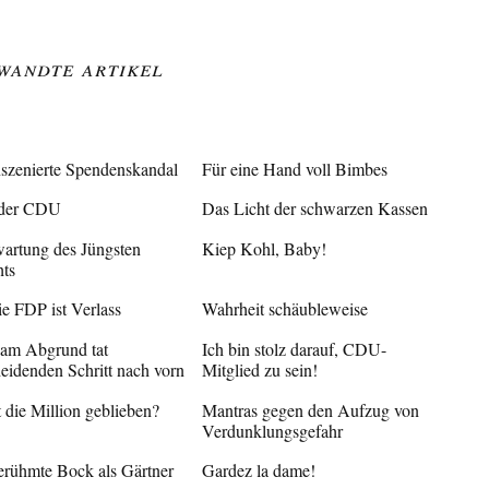
wandte Artikel
nszenierte Spendenskandal
Für eine Hand voll Bimbes
 der CDU
Das Licht der schwarzen Kassen
wartung des Jüngsten
Kiep Kohl, Baby!
hts
ie FDP ist Verlass
Wahrheit schäubleweise
m Abgrund tat
Ich bin stolz darauf, CDU-
heidenden Schritt nach vorn
Mitglied zu sein!
 die Million geblieben?
Mantras gegen den Aufzug von
Verdunklungsgefahr
erühmte Bock als Gärtner
Gardez la dame!