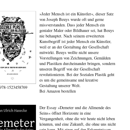
»Jeder Mensch ist ein Künstler«, dieser Satz
von Joseph Beuys wurde oft und gerne
missverstanden. Dass jeder Mensch ein
genialer Maler oder Bildhauer sei, hat Beuys
nie behauptet. Nach seinem erweiterten
Kunstbegriff ist jeder Mensch ein Künstler,
weil er an der Gestaltung der Gesellschaft
mitwirkt. Beuys wollte nicht unsere
Vorstellungen von Zeichnungen, Gemälden
und Plastiken durcheinander bringen, sondern
unseren Begriff von der Gesellschaft
revolutionieren. Bei der Sozialen Plastik geht
es um die gemeinsame und kreative
Gestaltung unserer Welt.
978-1523458769
Bei Amazon bestellen
Der Essay »Demeter und die Allmende des
Seins« öffnet Horizonte in eine
Vergangenheit, ohne die wir heute nicht leben
könnten, und eine Zukunft, die ohne uns nicht
sein kann. Mit einer auf den Erkenntnissen