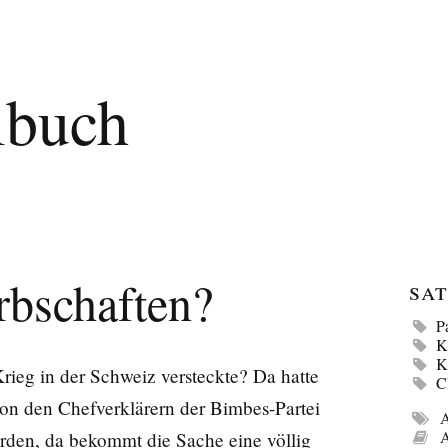
lbuch
rbschaften?
Sat
P
K
K
eg in der Schweiz versteckte? Da hatte
n den Chefverklärern der Bimbes-Partei
A
A
rden, da bekommt die Sache eine völlig