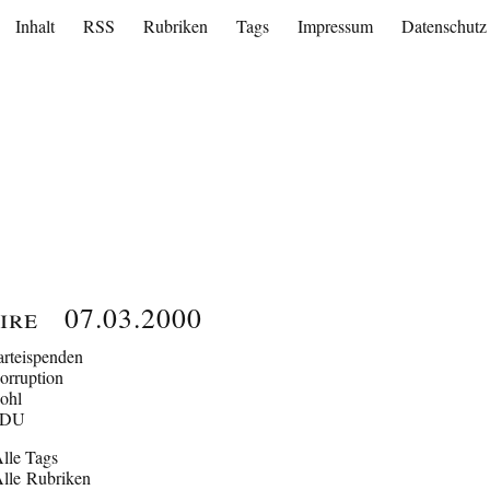
Inhalt
RSS
Rubriken
Tags
Impressum
Datenschutz
ire
07.03.2000
arteispenden
orruption
ohl
CDU
lle Tags
lle Rubriken