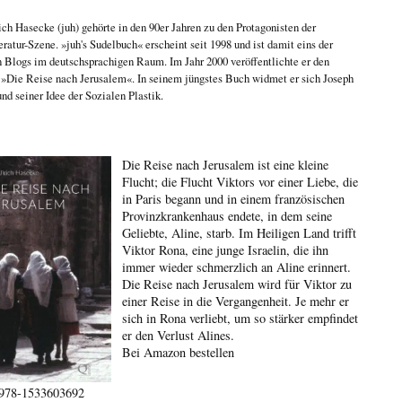
ich Hasecke
(juh) gehörte in den 90er Jahren zu den Protagonisten der
eratur-Szene. »juh's Sudelbuch« erscheint seit 1998 und ist damit eins der
n Blogs im deutschsprachigen Raum. Im Jahr 2000 veröffentlichte er den
n
»Die Reise nach Jerusalem«
. In seinem jüngstes Buch widmet er sich
Joseph
nd seiner Idee der Sozialen Plastik
.
Die Reise nach Jerusalem ist eine kleine
Flucht; die Flucht Viktors vor einer Liebe, die
in Paris begann und in einem französischen
Provinzkrankenhaus endete, in dem seine
Geliebte, Aline, starb. Im Heiligen Land trifft
Viktor Rona, eine junge Israelin, die ihn
immer wieder schmerzlich an Aline erinnert.
Die Reise nach Jerusalem wird für Viktor zu
einer Reise in die Vergangenheit. Je mehr er
sich in Rona verliebt, um so stärker empfindet
er den Verlust Alines.
Bei Amazon bestellen
978-1533603692