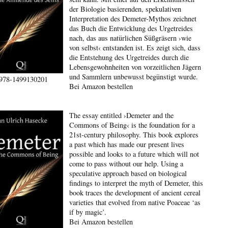
der Biologie basierenden, spekulativen
Interpretation des Demeter-Mythos zeichnet
das Buch die Entwicklung des Urgetreides
nach, das aus natürlichen Süßgräsern ›wie
von selbst‹ entstanden ist. Es zeigt sich, dass
die Entstehung des Urgetreides durch die
Lebensgewohnheiten von vorzeitlichen Jägern
und Sammlern unbewusst begünstigt wurde.
978-1499130201
Bei Amazon bestellen
The essay entitled ›Demeter and the
Commons of Being‹ is the foundation for a
21st-century philosophy. This book explores
a past which has made our present lives
possible and looks to a future which will not
come to pass without our help. Using a
speculative approach based on biological
findings to interpret the myth of Demeter, this
book traces the development of ancient cereal
varieties that evolved from native Poaceae ‘as
if by magic’.
Bei Amazon bestellen