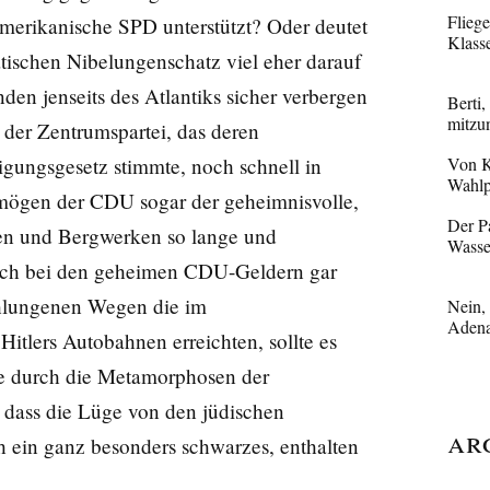
Flieg
merikanische SPD unterstützt? Oder deutet
Klass
tischen Nibelungenschatz viel eher darauf
den jenseits des Atlantiks sicher verbergen
Berti,
mitzu
 der Zentrumspartei, das deren
tigungsgesetz stimmte, noch schnell in
Von K
Wahlp
rmögen der CDU sogar der geheimnisvolle,
Der Pa
een und Bergwerken so lange und
Wasse
 sich bei den geheimen CDU-Geldern gar
chlungenen Wegen die im
Nein,
Adena
itlers Autobahnen erreichten, sollte es
die durch die Metamorphosen der
o dass die Lüge von den jüdischen
Ar
 ein ganz besonders schwarzes, enthalten