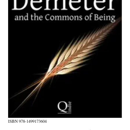
ISBN
978-1499173604