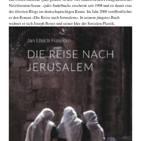
Netzliteratur-Szene. »juh's Sudelbuch« erscheint seit 1998 und ist damit eins
der ältesten Blogs im deutschsprachigen Raum. Im Jahr 2000 veröffentlichte
er den Roman
»Die Reise nach Jerusalem«
. In seinem jüngstes Buch
widmet er sich
Joseph Beuys und seiner Idee der Sozialen Plastik
.