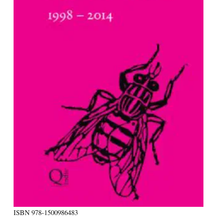
ISBN
978-1500986483