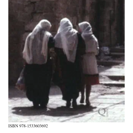
ISBN
978-1533603692