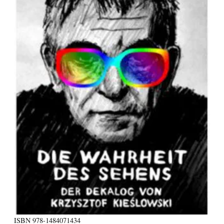
ISBN
978-1484071434