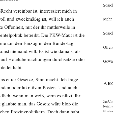
Soziok
ht vereinbar ist, interessiert mich in
ll und zweckmäßig ist, will ich auch
Mehr 
e Offenheit, mit der ihr mittlerweile in
Soziok
ntelpolitik betreibt. Die PKW-Maut ist die
ebene um den Einzug in den Bundestag
Offen
onst niemand will. Es ist wie damals, als
auf Hotelübernachtungen durchsetzte oder
Gewal
hiedet habt.
ins eurer Gesetze, Sinn macht. Ich frage
Ar
penden oder lukrativen Posten. Und auch
ndlich, wenn man weiß, wem es nützt. Ihr
Jan Ulr
t glaubte man, das Gesetz wäre bloß die
Netzlit
schen Provinzpolitikern. Doch dann habt
älteste