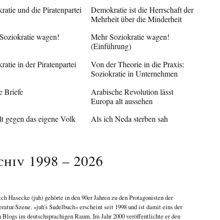
ratie und die Piratenpartei
Demokratie ist die Herrschaft der
Mehrheit über die Minderheit
Soziokratie wagen!
Mehr Soziokratie wagen!
(Einführung)
ratie in der Piratenpartei
Von der Theorie in die Praxis:
Soziokratie in Unternehmen
e Briefe
Arabische Revolution lässt
Europa alt aussehen
t gegen das eigene Volk
Als ich Neda sterben sah
chiv 1998 – 2026
ich Hasecke
(juh) gehörte in den 90er Jahren zu den Protagonisten der
eratur-Szene. »juh's Sudelbuch« erscheint seit 1998 und ist damit eins der
n Blogs im deutschsprachigen Raum. Im Jahr 2000 veröffentlichte er den