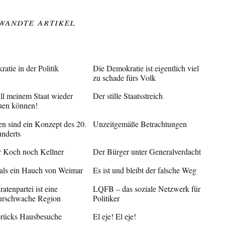
wandte Artikel
ratie in der Politik
Die Demokratie ist eigentlich viel
zu schade fürs Volk
ill meinem Staat wieder
Der stille Staatsstreich
auen können!
en sind ein Konzept des 20.
Unzeitgemäße Betrachtungen
underts
 Koch noch Kellner
Der Bürger unter Generalverdacht
als ein Hauch von Weimar
Es ist und bleibt der falsche Weg
ratenpartei ist eine
LQFB – das soziale Netzwerk für
turschwache Region
Politiker
brücks Hausbesuche
El eje! El eje!