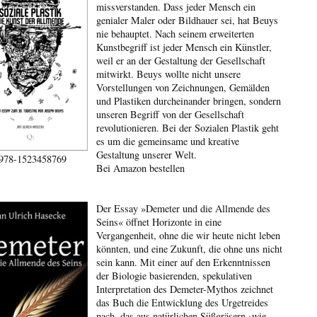
missverstanden. Dass jeder Mensch ein
genialer Maler oder Bildhauer sei, hat Beuys
nie behauptet. Nach seinem erweiterten
Kunstbegriff ist jeder Mensch ein Künstler,
weil er an der Gestaltung der Gesellschaft
mitwirkt. Beuys wollte nicht unsere
Vorstellungen von Zeichnungen, Gemälden
und Plastiken durcheinander bringen, sondern
unseren Begriff von der Gesellschaft
revolutionieren. Bei der Sozialen Plastik geht
es um die gemeinsame und kreative
Gestaltung unserer Welt.
978-1523458769
Bei Amazon bestellen
Der Essay »Demeter und die Allmende des
Seins« öffnet Horizonte in eine
Vergangenheit, ohne die wir heute nicht leben
könnten, und eine Zukunft, die ohne uns nicht
sein kann. Mit einer auf den Erkenntnissen
der Biologie basierenden, spekulativen
Interpretation des Demeter-Mythos zeichnet
das Buch die Entwicklung des Urgetreides
nach, das aus natürlichen Süßgräsern ›wie