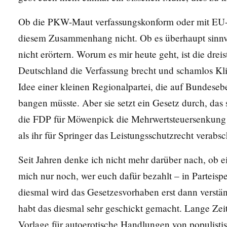
Ob die PKW-Maut verfassungskonform oder mit EU-Rec
diesem Zusammenhang nicht. Ob es überhaupt sinnvo
nicht erörtern. Worum es mir heute geht, ist die dreist
Deutschland die Verfassung brecht und schamlos Klie
Idee einer kleinen Regionalpartei, die auf Bundes
bangen müsste. Aber sie setzt ein Gesetz durch, das s
die FDP für Möwenpick die Mehrwertsteuersenkung 
als ihr für Springer das Leistungsschutzrecht verabsc
Seit Jahren denke ich nicht mehr darüber nach, ob e
mich nur noch, wer euch dafür bezahlt – in Parteis
diesmal wird das Gesetzesvorhaben erst dann verstä
habt das diesmal sehr geschickt gemacht. Lange Zei
Vorlage für autoerotische Handlungen von populisti