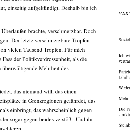
ut, einseitig aufgekündigt. Deshalb bin ich
Ver
m Überlaufen brachte, verschmerzbar. Doch
Soziok
en. Der letzte verschmerzbare Tropfen
 von vielen Tausend Tropfen. Für mich
Ich w
 Fass der Politikverdrossenheit, als die
vertr
e überwältigende Mehrheit des
Partei
Jahrh
Weder
iedet, das niemand will, das einen
Mehr 
itsplätze in Grenzregionen gefährdet, das
Die Pi
mals einbringt, das wahrscheinlich gegen
struk
oder sogar gegen beides verstößt. Und ihr
Stein
aschieren.