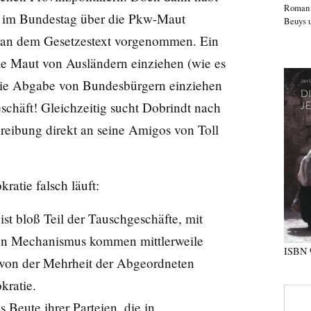
Roma
hr im Bundestag über die Pkw-Maut
Beuys u
 an dem Gesetzestext vorgenommen. Ein
 die Maut von Ausländern einziehen (wie es
 die Abgabe von Bundesbürgern einziehen
schäft! Gleichzeitig sucht Dobrindt nach
reibung direkt an seine Amigos von Toll
ratie falsch läuft:
st bloß Teil der Tauschgeschäfte, mit
sen Mechanismus kommen mittlerweile
ISBN
 von der Mehrheit der Abgeordneten
kratie.
 Beute ihrer Parteien, die in