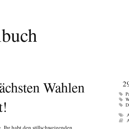
lbuch
nächsten Wahlen
2
P
W
t!
D
A
A
e. Ihr habt den stillschweigenden