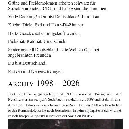
Grüne und Freidemokraten arbeiten schwarz für
Sozialdemokraten. CDU und Linke sind die Dummen.
Volle Deckung! »Du bist Deutschland! II« rollt an!
Küche, Diele, Bad und Hartz-IV-Zimmer
Hartz-Gesetze sollen umgetauft werden
Prekariat, Kaloriat, Unterschicht
Sanierungsfall Deutschland – die Welt zu Gast bei
angebrannten Freunden
Du bist Deutschland!
Risiken und Nebenwirkungen
Archiv 1998 – 2026
Jan Ulrich Hasecke
(juh) gehörte in den 90er Jahren zu den Protagonisten der
Netzliteratur-Szene. »juh's Sudelbuch« erscheint seit 1998 und ist damit eins
der ältesten Blogs im deutschsprachigen Raum. Im Jahr 2000 veröffentlichte
er den Roman
»Die Reise nach Jerusalem«
. In seinem jüngstes Buch widmet
er sich
Joseph Beuys und seiner Idee der Sozialen Plastik
.