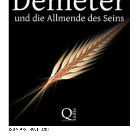
ISBN
978-1499130201