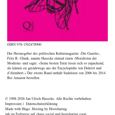
ISBN
978-1502478900
Der Herausgeber des politischen Kulturmagazins ›Die Gazette‹,
Fritz R. Glunk, nannte Hasecke einmal einen ›Moralisten der
Moderne‹ und sagte: »Seine besten Texte lesen sich so zupackend,
als kämen sie geradewegs aus der Encyclopédie von Diderot und
d’Alembert.« Der zweite Band enthält Sudeleien von 2006 bis 2014
Bei Amazon bestellen
© 1998-2026
Jan Ulrich Hasecke.
Alle Rechte vorbehalten.
Impressum
|
Datenschutzerklärung
Made with
Hugo
. Hosting by
Hostsharing
.
juh im Fediverse auf
chaos.social
und
hostsharing.coop