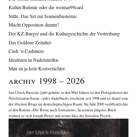
Kultur-Bulimie oder die weimar99card
Stille. Das Set zur Sonnenfinsternis
Macht Opposition dumm?
Der KZ-Burger und die Kulturgeschichte der Vertreibung
Das Goldene Zeitalter
Cash ’n Cashmere
Idealisten in Nadelstreifen
Man ist ja kein Kostverächter
Archiv 1998 – 2026
Jan Ulrich Hasecke
(juh) gehörte in den 90er Jahren zu den Protagonisten der
Netzliteratur-Szene. »juh's Sudelbuch« erscheint seit 1998 und ist damit eins
der ältesten Blogs im deutschsprachigen Raum. Im Jahr 2000 veröffentlichte
er den Roman
»Die Reise nach Jerusalem«
. In seinem jüngstes Buch
widmet er sich
Joseph Beuys und seiner Idee der Sozialen Plastik
.