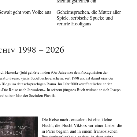
Meinungsfreiheit ein
Gewalt geht vom Volke aus
Geheimsprachen, die Mutter aller
Spiele, serbische Spucke und
verirrte Hooligans
chiv 1998 – 2026
ich Hasecke
(juh) gehörte in den 90er Jahren zu den Protagonisten der
eratur-Szene. »juh's Sudelbuch« erscheint seit 1998 und ist damit eins der
n Blogs im deutschsprachigen Raum. Im Jahr 2000 veröffentlichte er den
n
»Die Reise nach Jerusalem«
. In seinem jüngstes Buch widmet er sich
Joseph
nd seiner Idee der Sozialen Plastik
.
Die Reise nach Jerusalem ist eine kleine
Flucht; die Flucht Viktors vor einer Liebe, die
in Paris begann und in einem französischen
Provinzkrankenhaus endete, in dem seine