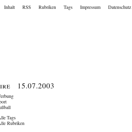
Inhalt
RSS
Rubriken
Tags
Impressum
Datenschutz
ire
15.07.2003
erbung
port
ußball
lle Tags
lle Rubriken