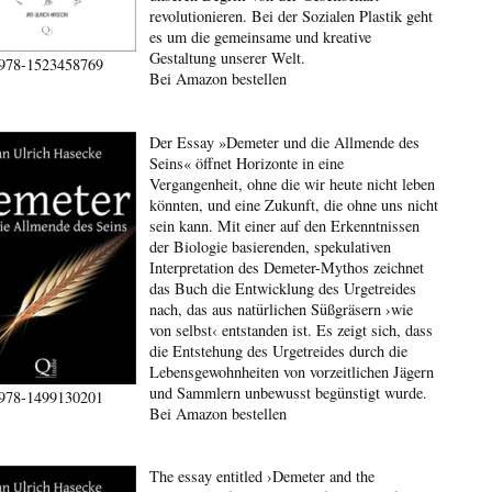
revolutionieren. Bei der Sozialen Plastik geht
es um die gemeinsame und kreative
Gestaltung unserer Welt.
978-1523458769
Bei Amazon bestellen
Der Essay »Demeter und die Allmende des
Seins« öffnet Horizonte in eine
Vergangenheit, ohne die wir heute nicht leben
könnten, und eine Zukunft, die ohne uns nicht
sein kann. Mit einer auf den Erkenntnissen
der Biologie basierenden, spekulativen
Interpretation des Demeter-Mythos zeichnet
das Buch die Entwicklung des Urgetreides
nach, das aus natürlichen Süßgräsern ›wie
von selbst‹ entstanden ist. Es zeigt sich, dass
die Entstehung des Urgetreides durch die
Lebensgewohnheiten von vorzeitlichen Jägern
und Sammlern unbewusst begünstigt wurde.
978-1499130201
Bei Amazon bestellen
The essay entitled ›Demeter and the