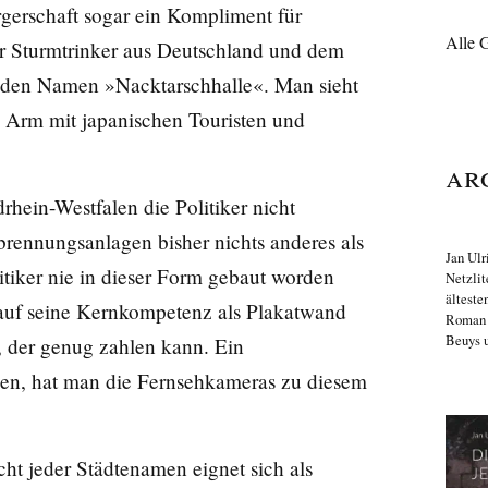
rgerschaft sogar ein Kompliment für
Alle 
r Sturmtrinker aus Deutschland und dem
nden Namen »Nacktarschhalle«. Man sieht
 Arm mit japanischen Touristen und
Ar
hein-Westfalen die Politiker nicht
brennungsanlagen bisher nichts anderes als
Jan Ulr
itiker nie in dieser Form gebaut worden
Netzlit
älteste
 auf seine Kernkompetenz als Plakatwand
Roma
Beuys u
t, der genug zahlen kann. Ein
men, hat man die Fernsehkameras zu diesem
ht jeder Städtenamen eignet sich als