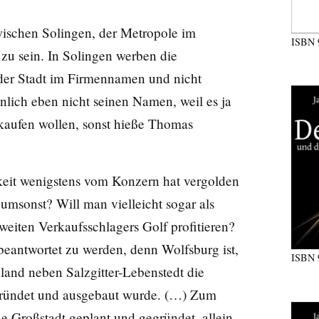
wischen Solingen, der Metropole im
ISBN
u sein. In Solingen werben die
der Stadt im Firmennamen und nicht
nlich eben nicht seinen Namen, weil es ja
n kaufen wollen, sonst hieße Thomas
hkeit wenigstens vom Konzern hat vergolden
umsonst? Will man vielleicht sogar als
eiten Verkaufsschlagers Golf profitieren?
 beantwortet zu werden, denn Wolfsburg ist,
ISBN
hland neben Salzgitter-Lebenstedt die
egründet und ausgebaut wurde. (…) Zum
e Großstadt geplant und gegründet, allein