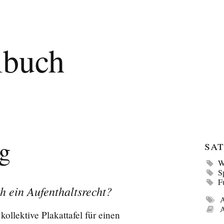
lbuch
rg
Sat
W
S
F
 ein Aufenthaltsrecht?
A
A
ollektive Plakattafel für einen