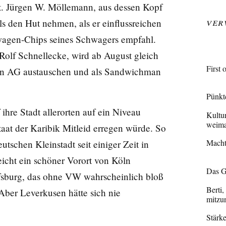
t. Jürgen W. Möllemann, aus dessen Kopf
Ver
ls den Hut nehmen, als er einflussreichen
wagen-Chips seines Schwagers empfahl.
Rolf Schnellecke, wird ab August gleich
First 
en AG austauschen und als Sandwichman
Pünkt
 ihre Stadt allerorten auf ein Niveau
Kultu
weima
aat der Karibik Mitleid erregen würde. So
Macht
tschen Kleinstadt seit einiger Zeit in
icht ein schöner Vorort von Köln
Das G
lfsburg, das ohne VW wahrscheinlich bloß
Berti,
Aber Leverkusen hätte sich nie
mitzu
Stärke