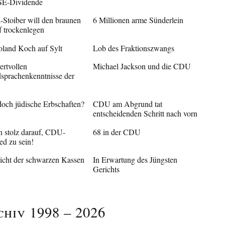
SE-Dividende
-Stoiber will den braunen
6 Millionen arme Sünderlein
 trockenlegen
oland Koch auf Sylt
Lob des Fraktionszwangs
ertvollen
Michael Jackson und die CDU
sprachenkenntnisse der
doch jüdische Erbschaften?
CDU am Abgrund tat
entscheidenden Schritt nach vorn
in stolz darauf, CDU-
68 in der CDU
ed zu sein!
icht der schwarzen Kassen
In Erwartung des Jüngsten
Gerichts
chiv 1998 – 2026