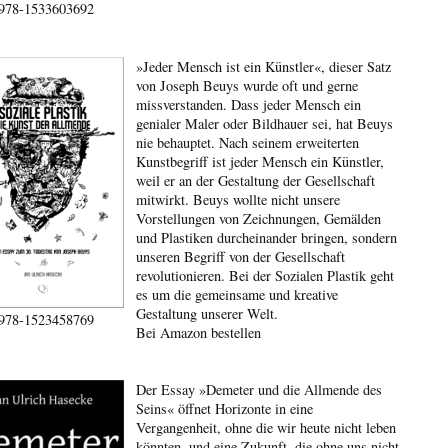
978-1533603692
»Jeder Mensch ist ein Künstler«, dieser Satz
von Joseph Beuys wurde oft und gerne
missverstanden. Dass jeder Mensch ein
genialer Maler oder Bildhauer sei, hat Beuys
nie behauptet. Nach seinem erweiterten
Kunstbegriff ist jeder Mensch ein Künstler,
weil er an der Gestaltung der Gesellschaft
mitwirkt. Beuys wollte nicht unsere
Vorstellungen von Zeichnungen, Gemälden
und Plastiken durcheinander bringen, sondern
unseren Begriff von der Gesellschaft
revolutionieren. Bei der Sozialen Plastik geht
es um die gemeinsame und kreative
Gestaltung unserer Welt.
978-1523458769
Bei Amazon bestellen
Der Essay »Demeter und die Allmende des
Seins« öffnet Horizonte in eine
Vergangenheit, ohne die wir heute nicht leben
könnten, und eine Zukunft, die ohne uns nicht