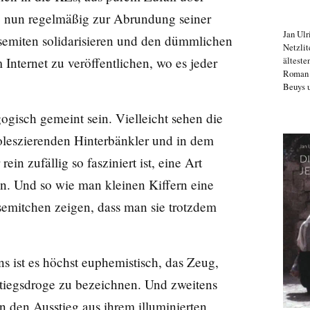
ese nun regelmäßig zur Abrundung seiner
Jan Ulr
semiten solidarisieren und den dümmlichen
Netzlit
älteste
m Internet zu veröffentlichen, wo es jeder
Roma
Beuys u
gogisch gemeint sein. Vielleicht sehen die
oleszierenden Hinterbänkler und in dem
 zufällig so fasziniert ist, eine Art
n. Und so wie man kleinen Kiffern eine
semitchen zeigen, dass man sie trotzdem
ns ist es höchst euphemistisch, das Zeug,
stiegsdroge zu bezeichnen. Und zweitens
 den Ausstieg aus ihrem illuminierten