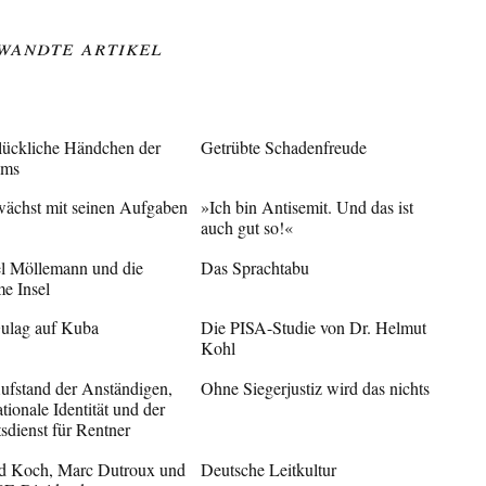
wandte Artikel
lückliche Händchen der
Getrübte Schadenfreude
ems
ächst mit seinen Aufgaben
»Ich bin Antisemit. Und das ist
auch gut so!«
l Möllemann und die
Das Sprachtabu
me Insel
ulag auf Kuba
Die PISA-Studie von Dr. Helmut
Kohl
ufstand der Anständigen,
Ohne Siegerjustiz wird das nichts
tionale Identität und der
sdienst für Rentner
d Koch, Marc Dutroux und
Deutsche Leitkultur