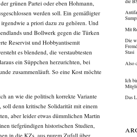
die B
s der grünen Partei oder eben Hohmann,
Antifa
geschlossen werden soll. Ein gemäßigter
Sumpf
n irgendwie a priori dazu zu gehören. Und
Mit R
 Abendlands und Bollwerk gegen die Türken
Die w
terte Reservist und Hobbyantisemit
Fremd
ersteht es blendend, die verstaubtesten
Stasi
daraus ein Süppchen herzurichten, bei
Also 
unde zusammenläuft. So eine Kost möchte
Ich b
Mitgli
ch an wie die politisch korrekte Variante
Das L
soll denn kritische Solidarität mit einem
ten, aber leider etwas dümmlichen Martin
seinen tiefgründigen historischen Studien,
Ar
hen in die KZs, aus purem Zufall über