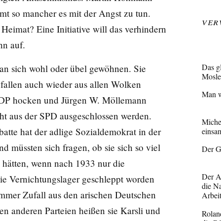
t so mancher es mit der Angst zu tun.
Ver
 Heimat? Eine Initiative will das verhindern
nn auf.
Das g
an sich wohl oder übel gewöhnen. Sie
Mosl
fallen auch wieder aus allen Wolken
Man w
der FDP hocken und Jürgen W. Möllemann
cht aus der SPD ausgeschlossen werden.
Miche
atte hat der adlige Sozialdemokrat in der
einsa
d müssten sich fragen, ob sie sich so viel
Der G
n hätten, wenn nach 1933 nur die
Der A
ie Vernichtungslager geschleppt worden
die Na
ummer Zufall aus den arischen Deutschen
Arbeit
en anderen Parteien heißen sie Karsli und
Rolan