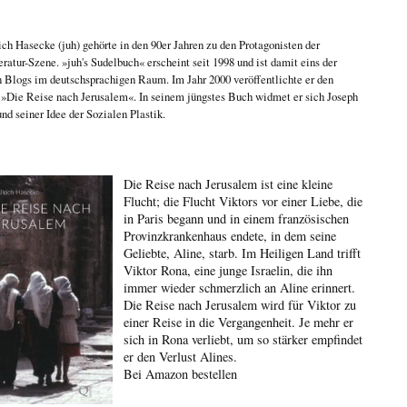
ich Hasecke
(juh) gehörte in den 90er Jahren zu den Protagonisten der
eratur-Szene. »juh's Sudelbuch« erscheint seit 1998 und ist damit eins der
n Blogs im deutschsprachigen Raum. Im Jahr 2000 veröffentlichte er den
n
»Die Reise nach Jerusalem«
. In seinem jüngstes Buch widmet er sich
Joseph
nd seiner Idee der Sozialen Plastik
.
Die Reise nach Jerusalem ist eine kleine
Flucht; die Flucht Viktors vor einer Liebe, die
in Paris begann und in einem französischen
Provinzkrankenhaus endete, in dem seine
Geliebte, Aline, starb. Im Heiligen Land trifft
Viktor Rona, eine junge Israelin, die ihn
immer wieder schmerzlich an Aline erinnert.
Die Reise nach Jerusalem wird für Viktor zu
einer Reise in die Vergangenheit. Je mehr er
sich in Rona verliebt, um so stärker empfindet
er den Verlust Alines.
Bei Amazon bestellen