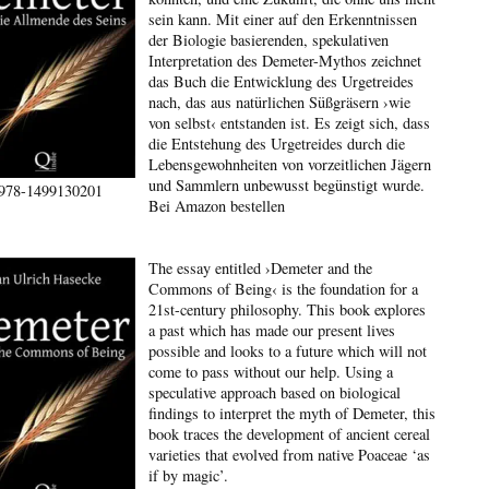
sein kann. Mit einer auf den Erkenntnissen
der Biologie basierenden, spekulativen
Interpretation des Demeter-Mythos zeichnet
das Buch die Entwicklung des Urgetreides
nach, das aus natürlichen Süßgräsern ›wie
von selbst‹ entstanden ist. Es zeigt sich, dass
die Entstehung des Urgetreides durch die
Lebensgewohnheiten von vorzeitlichen Jägern
und Sammlern unbewusst begünstigt wurde.
978-1499130201
Bei Amazon bestellen
The essay entitled ›Demeter and the
Commons of Being‹ is the foundation for a
21st-century philosophy. This book explores
a past which has made our present lives
possible and looks to a future which will not
come to pass without our help. Using a
speculative approach based on biological
findings to interpret the myth of Demeter, this
book traces the development of ancient cereal
varieties that evolved from native Poaceae ‘as
if by magic’.