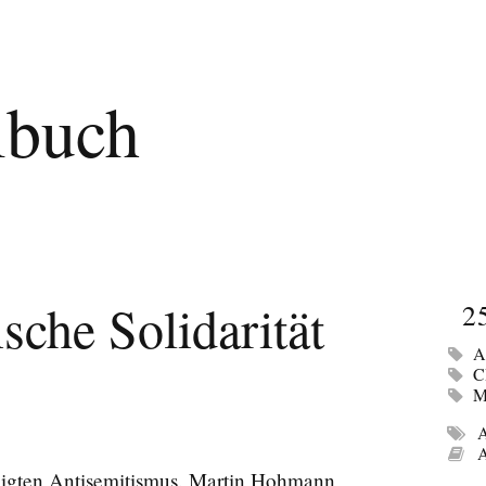
lbuch
ische Solidarität
2
A
M
A
A
igten Antisemitismus. Martin Hohmann