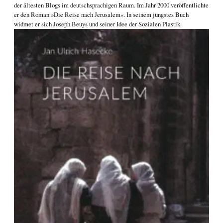
der ältesten Blogs im deutschsprachigen Raum. Im Jahr 2000 veröffentlichte
er den Roman
»Die Reise nach Jerusalem«
. In seinem jüngstes Buch
widmet er sich
Joseph Beuys und seiner Idee der Sozialen Plastik
.