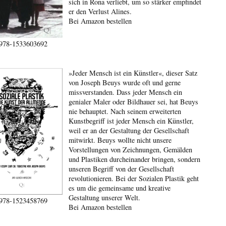
sich in Rona verliebt, um so stärker empfindet
er den Verlust Alines.
Bei Amazon bestellen
978-1533603692
»Jeder Mensch ist ein Künstler«, dieser Satz
von Joseph Beuys wurde oft und gerne
missverstanden. Dass jeder Mensch ein
genialer Maler oder Bildhauer sei, hat Beuys
nie behauptet. Nach seinem erweiterten
Kunstbegriff ist jeder Mensch ein Künstler,
weil er an der Gestaltung der Gesellschaft
mitwirkt. Beuys wollte nicht unsere
Vorstellungen von Zeichnungen, Gemälden
und Plastiken durcheinander bringen, sondern
unseren Begriff von der Gesellschaft
revolutionieren. Bei der Sozialen Plastik geht
es um die gemeinsame und kreative
Gestaltung unserer Welt.
978-1523458769
Bei Amazon bestellen