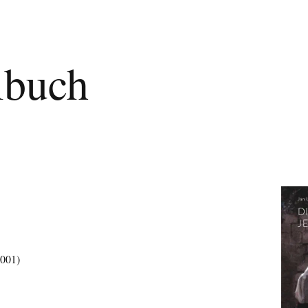
lbuch
2001)