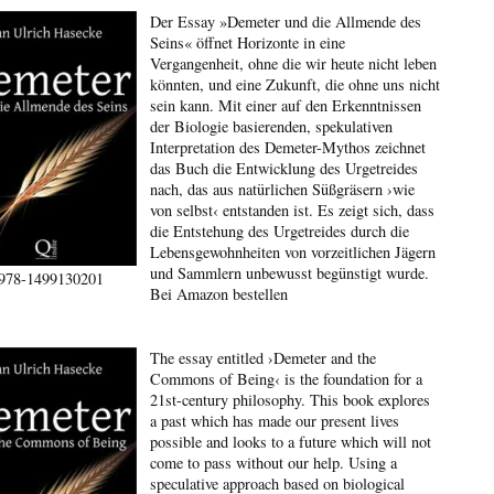
Der Essay »Demeter und die Allmende des
Seins« öffnet Horizonte in eine
Vergangenheit, ohne die wir heute nicht leben
könnten, und eine Zukunft, die ohne uns nicht
sein kann. Mit einer auf den Erkenntnissen
der Biologie basierenden, spekulativen
Interpretation des Demeter-Mythos zeichnet
das Buch die Entwicklung des Urgetreides
nach, das aus natürlichen Süßgräsern ›wie
von selbst‹ entstanden ist. Es zeigt sich, dass
die Entstehung des Urgetreides durch die
Lebensgewohnheiten von vorzeitlichen Jägern
und Sammlern unbewusst begünstigt wurde.
978-1499130201
Bei Amazon bestellen
The essay entitled ›Demeter and the
Commons of Being‹ is the foundation for a
21st-century philosophy. This book explores
a past which has made our present lives
possible and looks to a future which will not
come to pass without our help. Using a
speculative approach based on biological