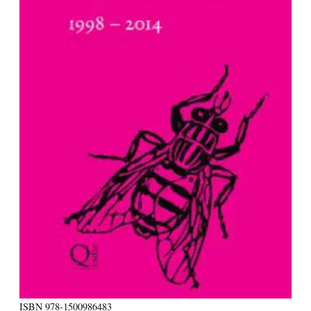
ISBN
978-1500986483