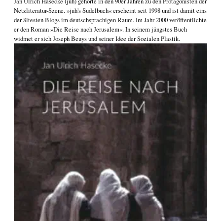
Jan Ulrich Hasecke
(juh) gehörte in den 90er Jahren zu den Protagonisten der
Netzliteratur-Szene. »juh's Sudelbuch« erscheint seit 1998 und ist damit eins
der ältesten Blogs im deutschsprachigen Raum. Im Jahr 2000 veröffentlichte
er den Roman
»Die Reise nach Jerusalem«
. In seinem jüngstes Buch
widmet er sich
Joseph Beuys und seiner Idee der Sozialen Plastik
.