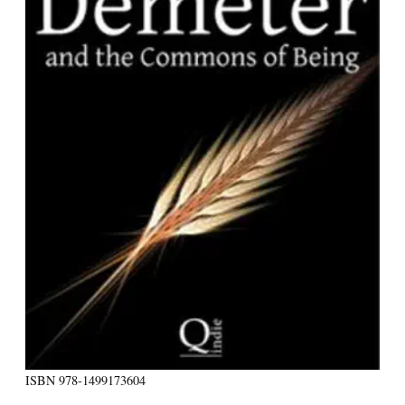
ISBN
978-1499173604