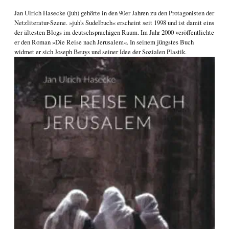
Jan Ulrich Hasecke
(juh) gehörte in den 90er Jahren zu den Protagonisten der
Netzliteratur-Szene. »juh's Sudelbuch« erscheint seit 1998 und ist damit eins
der ältesten Blogs im deutschsprachigen Raum. Im Jahr 2000 veröffentlichte
er den Roman
»Die Reise nach Jerusalem«
. In seinem jüngstes Buch
widmet er sich
Joseph Beuys und seiner Idee der Sozialen Plastik
.