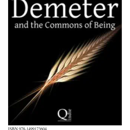
ISBN
978-1499173604