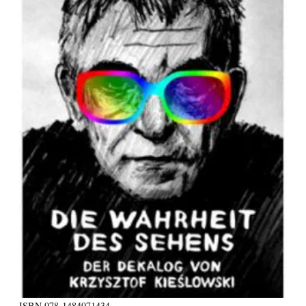
ISBN
978-1484071434