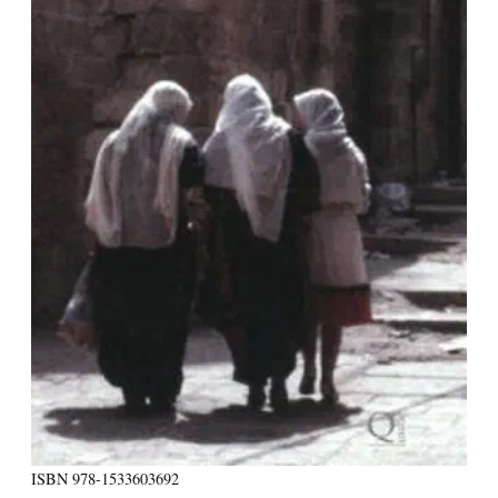
ISBN
978-1533603692