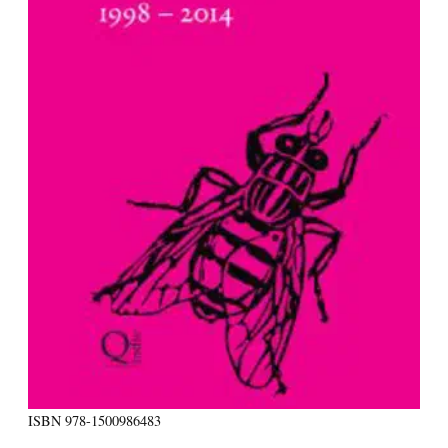
ISBN
978-1500986483