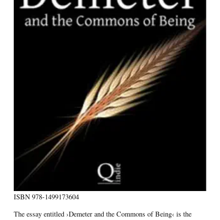
ISBN
978-1499173604
The essay entitled ›Demeter and the Commons of Being‹ is the