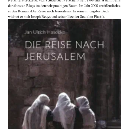
Netzliteratur-Szene. »juh's Sudelbuch« erscheint seit 1998 und ist damit eins
der ältesten Blogs im deutschsprachigen Raum. Im Jahr 2000 veröffentlichte
er den Roman
»Die Reise nach Jerusalem«
. In seinem jüngstes Buch
widmet er sich
Joseph Beuys und seiner Idee der Sozialen Plastik
.