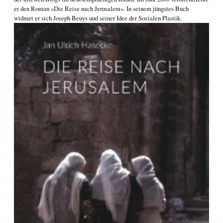
er den Roman
»Die Reise nach Jerusalem«
. In seinem jüngstes Buch
widmet er sich
Joseph Beuys und seiner Idee der Sozialen Plastik
.