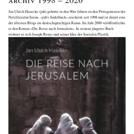
Jan Ulrich Hasecke
(juh) gehörte in den 90er Jahren zu den Protagonisten der
Netzliteratur-Szene. »juh's Sudelbuch« erscheint seit 1998 und ist damit eins
der ältesten Blogs im deutschsprachigen Raum. Im Jahr 2000 veröffentlichte
er den Roman
»Die Reise nach Jerusalem«
. In seinem jüngstes Buch
widmet er sich
Joseph Beuys und seiner Idee der Sozialen Plastik
.