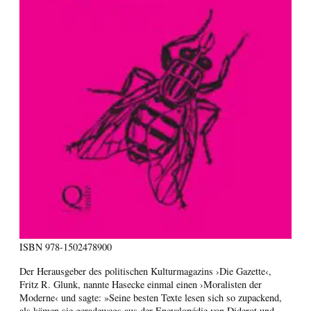
ISBN
978-1502478900
Der Herausgeber des politischen Kulturmagazins ›Die Gazette‹,
Fritz R. Glunk, nannte Hasecke einmal einen ›Moralisten der
Moderne‹ und sagte: »Seine besten Texte lesen sich so zupackend,
als kämen sie geradewegs aus der Encyclopédie von Diderot und