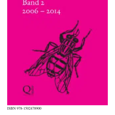
ISBN
978-1502478900