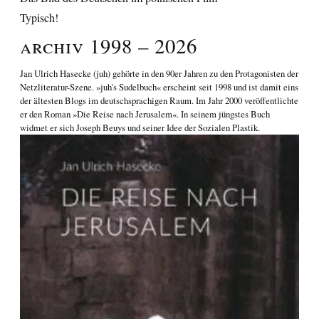
Typisch!
Archiv 1998 – 2026
Jan Ulrich Hasecke
(juh) gehörte in den 90er Jahren zu den Protagonisten der
Netzliteratur-Szene. »juh's Sudelbuch« erscheint seit 1998 und ist damit eins
der ältesten Blogs im deutschsprachigen Raum. Im Jahr 2000 veröffentlichte
er den Roman
»Die Reise nach Jerusalem«
. In seinem jüngstes Buch
widmet er sich
Joseph Beuys und seiner Idee der Sozialen Plastik
.