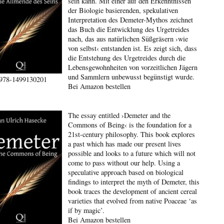
sein kann. Mit einer auf den Erkenntnissen
der Biologie basierenden, spekulativen
Interpretation des Demeter-Mythos zeichnet
das Buch die Entwicklung des Urgetreides
nach, das aus natürlichen Süßgräsern ›wie
von selbst‹ entstanden ist. Es zeigt sich, dass
die Entstehung des Urgetreides durch die
Lebensgewohnheiten von vorzeitlichen Jägern
und Sammlern unbewusst begünstigt wurde.
978-1499130201
Bei Amazon bestellen
The essay entitled ›Demeter and the
Commons of Being‹ is the foundation for a
21st-century philosophy. This book explores
a past which has made our present lives
possible and looks to a future which will not
come to pass without our help. Using a
speculative approach based on biological
findings to interpret the myth of Demeter, this
book traces the development of ancient cereal
varieties that evolved from native Poaceae ‘as
if by magic’.
Bei Amazon bestellen