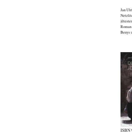
Jan Ulr
Netzlit
älteste
Roma
Beuys u
ISBN