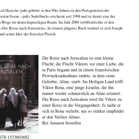
ich Hasecke
(juh) gehörte in den 90er Jahren zu den Protagonisten der
eratur-Szene. »juh's Sudelbuch« erscheint seit 1998 und ist damit eins der
n Blogs im deutschsprachigen Raum. Im Jahr 2000 veröffentlichte er den
n
»Die Reise nach Jerusalem«
. In seinem jüngstes Buch widmet er sich
Joseph
nd seiner Idee der Sozialen Plastik
.
Die Reise nach Jerusalem ist eine kleine
Flucht; die Flucht Viktors vor einer Liebe, die
in Paris begann und in einem französischen
Provinzkrankenhaus endete, in dem seine
Geliebte, Aline, starb. Im Heiligen Land trifft
Viktor Rona, eine junge Israelin, die ihn
immer wieder schmerzlich an Aline erinnert.
Die Reise nach Jerusalem wird für Viktor zu
einer Reise in die Vergangenheit. Je mehr er
sich in Rona verliebt, um so stärker empfindet
er den Verlust Alines.
Bei Amazon bestellen
978-1533603692