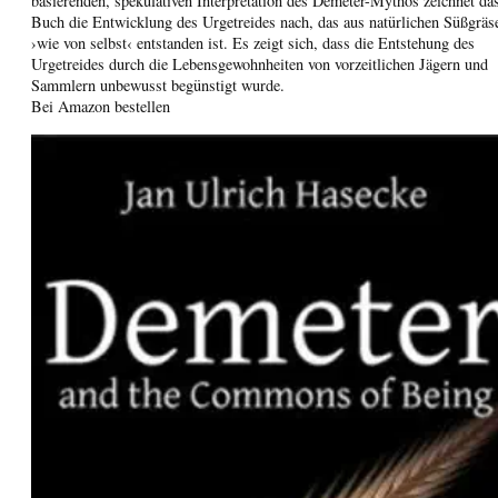
basierenden, spekulativen Interpretation des Demeter-Mythos zeichnet da
Buch die Entwicklung des Urgetreides nach, das aus natürlichen Süßgräs
›wie von selbst‹ entstanden ist. Es zeigt sich, dass die Entstehung des
Urgetreides durch die Lebensgewohnheiten von vorzeitlichen Jägern und
Sammlern unbewusst begünstigt wurde.
Bei Amazon bestellen