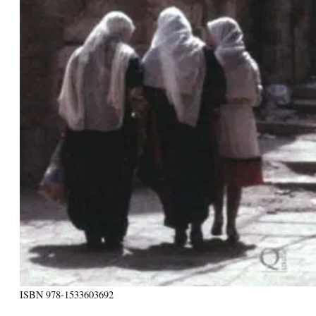
ISBN
978-1533603692