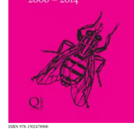
ISBN
978-1502478900