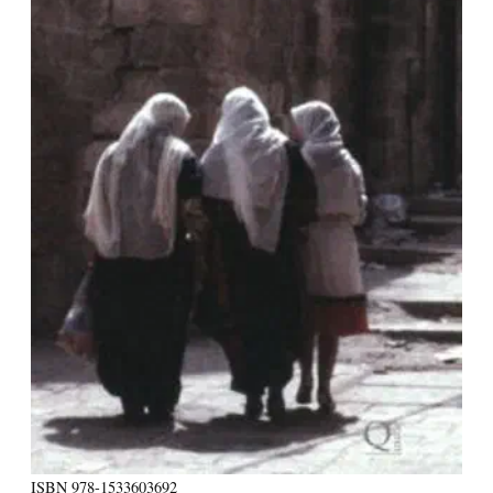
ISBN
978-1533603692