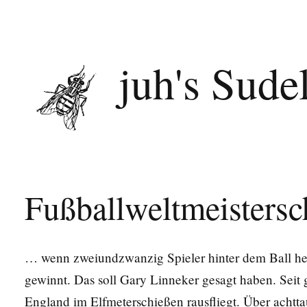
juh's Sude
Fußballweltmeistersc
… wenn zweiundzwanzig Spieler hinter dem Ball h
gewinnt. Das soll Gary Linneker gesagt haben. Seit g
England im Elfmeterschießen rausfliegt. Über acht