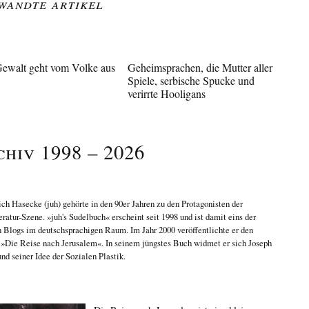
wandte Artikel
Gewalt geht vom Volke aus
Geheimsprachen, die Mutter aller
Spiele, serbische Spucke und
verirrte Hooligans
chiv 1998 – 2026
ich Hasecke
(juh) gehörte in den 90er Jahren zu den Protagonisten der
eratur-Szene. »juh's Sudelbuch« erscheint seit 1998 und ist damit eins der
n Blogs im deutschsprachigen Raum. Im Jahr 2000 veröffentlichte er den
n
»Die Reise nach Jerusalem«
. In seinem jüngstes Buch widmet er sich
Joseph
nd seiner Idee der Sozialen Plastik
.