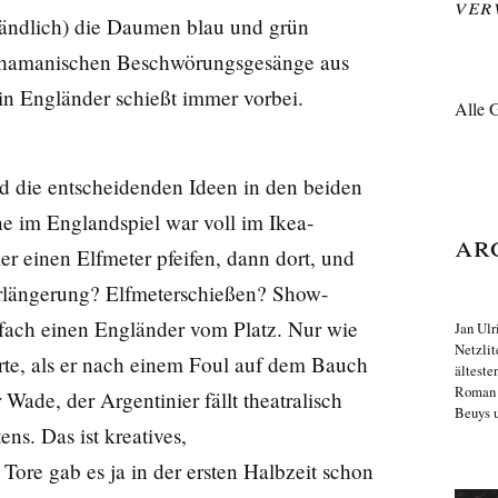
Ver
tändlich) die Daumen blau und grün
schamanischen Beschwörungsgesänge aus
in Engländer schießt immer vorbei.
Alle 
d die entscheidenden Ideen in den beiden
ne im Englandspiel war voll im Ikea-
Ar
r einen Elfmeter pfeifen, dann dort, und
rlängerung? Elfmeterschießen? Show-
nfach einen Engländer vom Platz. Nur wie
Jan Ulr
Netzlit
te, als er nach einem Foul auf dem Bauch
älteste
Roma
ade, der Argentinier fällt theatralisch
Beuys u
ens. Das ist kreatives,
 Tore gab es ja in der ersten Halbzeit schon