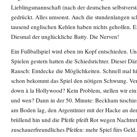
Lieblingsmannschaft (nach der deutschen selbstvers
gedrückt. Alles umsonst. Auch die stundenlangen 
tausend englischen Kehlen haben nichts geholfen. E
Diesmal der unglückliche Batty. Die Nerven!
Ein Fußballspiel wird eben im Kopf entschieden. Un
Spielen gestern hatten die Schiedsrichter. Dieser Dä
Rausch: Entdecke die Möglichkeiten. Schnell mal hie
schon bekommt das Spiel den nötigen Schwung. Ve
down à la Hollywood? Kein Problem, stellen wir ei
und wen? Dann in der 50. Minute: Beckham tuschier
am Boden lag, den Argentinier mit der Hacke an der W
brüllend hin und die Pfeife pfeift Rot wegen Nachtret
zuschauerfreundliches Pfeifen: mehr Spiel fürs Geld.