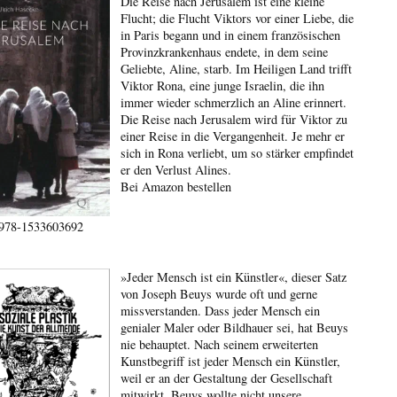
Die Reise nach Jerusalem ist eine kleine
Flucht; die Flucht Viktors vor einer Liebe, die
in Paris begann und in einem französischen
Provinzkrankenhaus endete, in dem seine
Geliebte, Aline, starb. Im Heiligen Land trifft
Viktor Rona, eine junge Israelin, die ihn
immer wieder schmerzlich an Aline erinnert.
Die Reise nach Jerusalem wird für Viktor zu
einer Reise in die Vergangenheit. Je mehr er
sich in Rona verliebt, um so stärker empfindet
er den Verlust Alines.
Bei Amazon bestellen
978-1533603692
»Jeder Mensch ist ein Künstler«, dieser Satz
von Joseph Beuys wurde oft und gerne
missverstanden. Dass jeder Mensch ein
genialer Maler oder Bildhauer sei, hat Beuys
nie behauptet. Nach seinem erweiterten
Kunstbegriff ist jeder Mensch ein Künstler,
weil er an der Gestaltung der Gesellschaft
mitwirkt. Beuys wollte nicht unsere