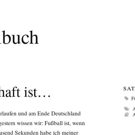
lbuch
haft ist…
Sat
F
A
erlaufen und am Ende Deutschland
A
estern wissen wir: Fußball ist, wenn
tausend Sekunden habe ich meiner