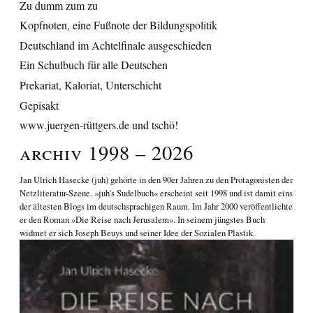
Zu dumm zum zu
Kopfnoten, eine Fußnote der Bildungspolitik
Deutschland im Achtelfinale ausgeschieden
Ein Schulbuch für alle Deutschen
Prekariat, Kaloriat, Unterschicht
Gepisakt
www.juergen-rüttgers.de und tschö!
Archiv 1998 – 2026
Jan Ulrich Hasecke
(juh) gehörte in den 90er Jahren zu den Protagonisten der
Netzliteratur-Szene. »juh's Sudelbuch« erscheint seit 1998 und ist damit eins
der ältesten Blogs im deutschsprachigen Raum. Im Jahr 2000 veröffentlichte
er den Roman
»Die Reise nach Jerusalem«
. In seinem jüngstes Buch
widmet er sich
Joseph Beuys und seiner Idee der Sozialen Plastik
.