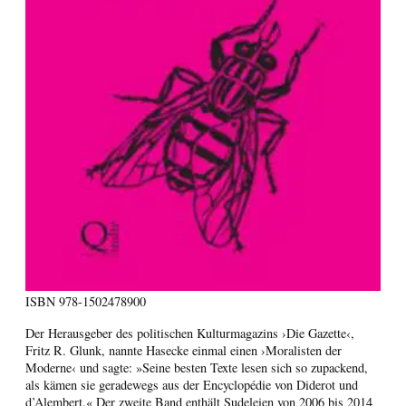
ISBN
978-1502478900
Der Herausgeber des politischen Kulturmagazins ›Die Gazette‹,
Fritz R. Glunk, nannte Hasecke einmal einen ›Moralisten der
Moderne‹ und sagte: »Seine besten Texte lesen sich so zupackend,
als kämen sie geradewegs aus der Encyclopédie von Diderot und
d’Alembert.« Der zweite Band enthält Sudeleien von 2006 bis 2014