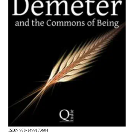
ISBN
978-1499173604