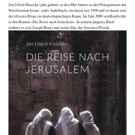
Jan Ulrich Hasecke
(juh) gehörte in den 90er Jahren zu den Protagonisten der
Netzliteratur-Szene. »juh's Sudelbuch« erscheint seit 1998 und ist damit eins
der ältesten Blogs im deutschsprachigen Raum. Im Jahr 2000 veröffentlichte
er den Roman
»Die Reise nach Jerusalem«
. In seinem jüngstes Buch
widmet er sich
Joseph Beuys und seiner Idee der Sozialen Plastik
.