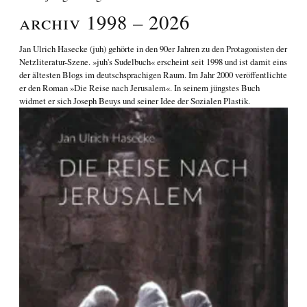
Archiv 1998 – 2026
Jan Ulrich Hasecke
(juh) gehörte in den 90er Jahren zu den Protagonisten der
Netzliteratur-Szene. »juh's Sudelbuch« erscheint seit 1998 und ist damit eins
der ältesten Blogs im deutschsprachigen Raum. Im Jahr 2000 veröffentlichte
er den Roman
»Die Reise nach Jerusalem«
. In seinem jüngstes Buch
widmet er sich
Joseph Beuys und seiner Idee der Sozialen Plastik
.