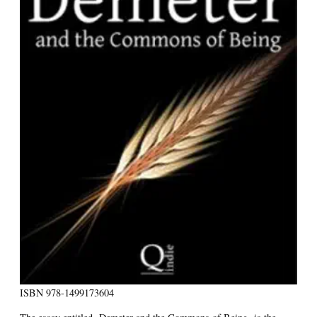
ISBN
978-1499173604