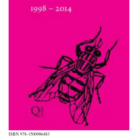
ISBN
978-1500986483