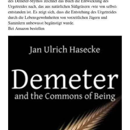
des Demeter-Mythos zeichnet das Buch die Entwicklung des
Urgetreides nach, das aus natürlichen Süßgräsern ›wie von selbst‹
entstanden ist. Es zeigt sich, dass die Entstehung des Urgetreides
durch die Lebensgewohnheiten von vorzeitlichen Jägern und
Sammlern unbewusst begünstigt wurde.
Bei Amazon bestellen