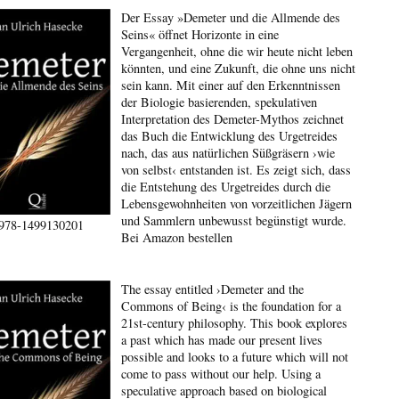
Der Essay »Demeter und die Allmende des
Seins« öffnet Horizonte in eine
Vergangenheit, ohne die wir heute nicht leben
könnten, und eine Zukunft, die ohne uns nicht
sein kann. Mit einer auf den Erkenntnissen
der Biologie basierenden, spekulativen
Interpretation des Demeter-Mythos zeichnet
das Buch die Entwicklung des Urgetreides
nach, das aus natürlichen Süßgräsern ›wie
von selbst‹ entstanden ist. Es zeigt sich, dass
die Entstehung des Urgetreides durch die
Lebensgewohnheiten von vorzeitlichen Jägern
und Sammlern unbewusst begünstigt wurde.
978-1499130201
Bei Amazon bestellen
The essay entitled ›Demeter and the
Commons of Being‹ is the foundation for a
21st-century philosophy. This book explores
a past which has made our present lives
possible and looks to a future which will not
come to pass without our help. Using a
speculative approach based on biological