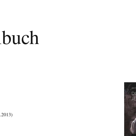
lbuch
.2013)