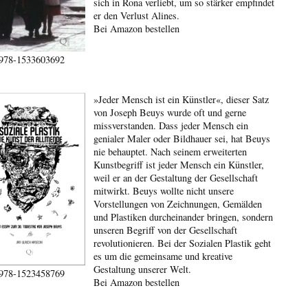
sich in Rona verliebt, um so stärker empfindet
er den Verlust Alines.
Bei Amazon bestellen
978-1533603692
»Jeder Mensch ist ein Künstler«, dieser Satz
von Joseph Beuys wurde oft und gerne
missverstanden. Dass jeder Mensch ein
genialer Maler oder Bildhauer sei, hat Beuys
nie behauptet. Nach seinem erweiterten
Kunstbegriff ist jeder Mensch ein Künstler,
weil er an der Gestaltung der Gesellschaft
mitwirkt. Beuys wollte nicht unsere
Vorstellungen von Zeichnungen, Gemälden
und Plastiken durcheinander bringen, sondern
unseren Begriff von der Gesellschaft
revolutionieren. Bei der Sozialen Plastik geht
es um die gemeinsame und kreative
Gestaltung unserer Welt.
978-1523458769
Bei Amazon bestellen