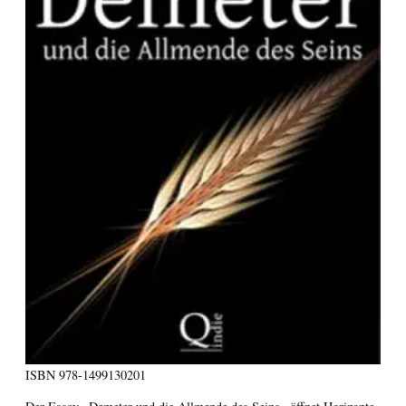
ISBN
978-1499130201