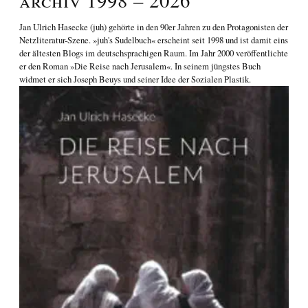
Jan Ulrich Hasecke
(juh) gehörte in den 90er Jahren zu den Protagonisten der
Netzliteratur-Szene. »juh's Sudelbuch« erscheint seit 1998 und ist damit eins
der ältesten Blogs im deutschsprachigen Raum. Im Jahr 2000 veröffentlichte
er den Roman
»Die Reise nach Jerusalem«
. In seinem jüngstes Buch
widmet er sich
Joseph Beuys und seiner Idee der Sozialen Plastik
.