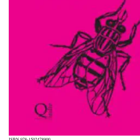
ISBN
978-1502478900