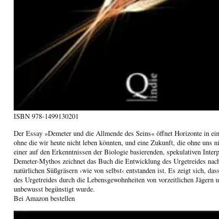
ISBN
978-1499130201
Der Essay »Demeter und die Allmende des Seins« öffnet Horizonte in ein
ohne die wir heute nicht leben könnten, und eine Zukunft, die ohne uns n
einer auf den Erkenntnissen der Biologie basierenden, spekulativen Interp
Demeter-Mythos zeichnet das Buch die Entwicklung des Urgetreides nach
natürlichen Süßgräsern ›wie von selbst‹ entstanden ist. Es zeigt sich, da
des Urgetreides durch die Lebensgewohnheiten von vorzeitlichen Jägern
unbewusst begünstigt wurde.
Bei Amazon bestellen