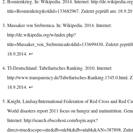
Bosnienkrieg. In: Wikipedia. 2014. Internet:
http://de.wikipedia.or
title=Bosnienkrieg&oldid=133682967
. Zuletzt geprüft am: 18.9.2
Massaker von Srebrenica. In: Wikipedia. 2014. Internet:
http://de.wikipedia.org/w/index.php?
title=Massaker_von_Srebrenica&oldid=133699430
. Zuletzt geprüf
18.9.2014.
↩︎
TI-Deutschland: Tabellarisches Ranking. 2010. Internet:
http://www.transparency.de/Tabellarisches-Ranking.1745.0.html
. Z
18.9.2014.
↩︎
Knight, Lindsay/International Federation of Red Cross and Red Cre
World disasters report 2011 focus on hunger and malnutrition. Gen
Internet:
http://search.ebscohost.com/login.aspx?
direct=true&scope=site&db=nlebk&db=nlabk&AN=387898
. Zule