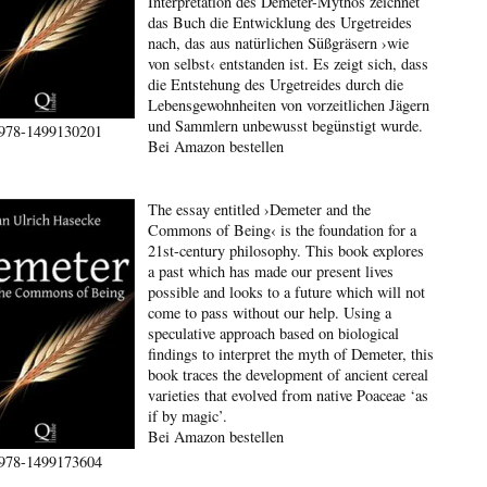
Interpretation des Demeter-Mythos zeichnet
das Buch die Entwicklung des Urgetreides
nach, das aus natürlichen Süßgräsern ›wie
von selbst‹ entstanden ist. Es zeigt sich, dass
die Entstehung des Urgetreides durch die
Lebensgewohnheiten von vorzeitlichen Jägern
und Sammlern unbewusst begünstigt wurde.
978-1499130201
Bei Amazon bestellen
The essay entitled ›Demeter and the
Commons of Being‹ is the foundation for a
21st-century philosophy. This book explores
a past which has made our present lives
possible and looks to a future which will not
come to pass without our help. Using a
speculative approach based on biological
findings to interpret the myth of Demeter, this
book traces the development of ancient cereal
varieties that evolved from native Poaceae ‘as
if by magic’.
Bei Amazon bestellen
978-1499173604