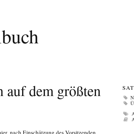
lbuch
 auf dem größten
Sat
N
Ü
A
A
hier, nach Einschätzung des Vorsitzenden