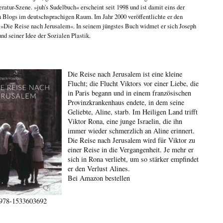
eratur-Szene. »juh's Sudelbuch« erscheint seit 1998 und ist damit eins der
n Blogs im deutschsprachigen Raum. Im Jahr 2000 veröffentlichte er den
n
»Die Reise nach Jerusalem«
. In seinem jüngstes Buch widmet er sich
Joseph
nd seiner Idee der Sozialen Plastik
.
Die Reise nach Jerusalem ist eine kleine
Flucht; die Flucht Viktors vor einer Liebe, die
in Paris begann und in einem französischen
Provinzkrankenhaus endete, in dem seine
Geliebte, Aline, starb. Im Heiligen Land trifft
Viktor Rona, eine junge Israelin, die ihn
immer wieder schmerzlich an Aline erinnert.
Die Reise nach Jerusalem wird für Viktor zu
einer Reise in die Vergangenheit. Je mehr er
sich in Rona verliebt, um so stärker empfindet
er den Verlust Alines.
Bei Amazon bestellen
978-1533603692