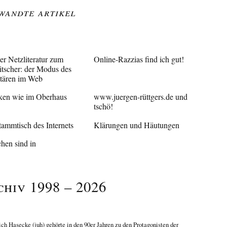
wandte Artikel
er Netzliteratur zum
Online-Razzias find ich gut!
tscher: der Modus des
itären im Web
ken wie im Oberhaus
www.juergen-rüttgers.de und
tschö!
tammtisch des Internets
Klärungen und Häutungen
hen sind in
chiv 1998 – 2026
ich Hasecke
(juh) gehörte in den 90er Jahren zu den Protagonisten der