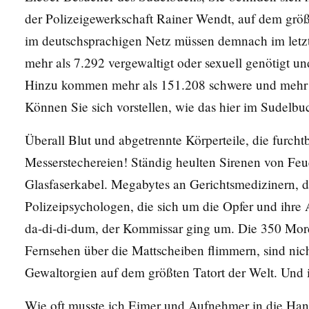
der Polizeigewerkschaft Rainer Wendt, auf dem größt
im deutschsprachigen Netz müssen demnach im letzt
mehr als 7.292 vergewaltigt oder sexuell genötigt u
Hinzu kommen mehr als 151.208 schwere und mehr a
Können Sie sich vorstellen, wie das hier im Sudel
Überall Blut und abgetrennte Körperteile, die furch
Messerstechereien! Ständig heulten Sirenen von Fe
Glasfaserkabel. Megabytes an Gerichtsmedizinern,
Polizeipsychologen, die sich um die Opfer und ihr
da-di-di-dum, der Kommissar ging um. Die 350 Mor
Fernsehen über die Mattscheiben flimmern, sind ni
Gewaltorgien auf dem größten Tatort der Welt. Und 
Wie oft musste ich Eimer und Aufnehmer in die Ha