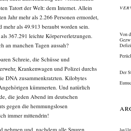
Ver
en Tatort der Welt: dem Internet. Allein
en Jahr mehr als 2.266 Personen ermordet,
nd mehr als 49.913 beraubt worden sein.
Von d
ls 367.291 leichte Körperverletzungen.
Gezwi
buch an manchen Tagen aussah?
Defiz
Perüc
tbaren Schreie, die Schüsse und
uerwehr, Krankenwagen und Polizei durchs
Der S
 die DNA zusammenkratzten. Kilobytes
Eunuc
e Angehörigen kümmerten. Und natürlich
de, die jeden Abend im deutschen
Ar
chts gegen die hemmungslosen
ich immer mittendrin!
nd nehmen und, nachdem alle Spuren
Jan Ulr